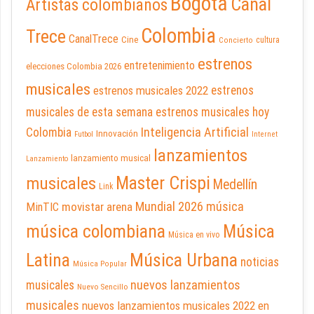
Bogotá
Canal
Artistas colombianos
Colombia
Trece
CanalTrece
Cine
cultura
Concierto
estrenos
entretenimiento
elecciones Colombia 2026
musicales
estrenos musicales 2022
estrenos
musicales de esta semana
estrenos musicales hoy
Inteligencia Artificial
Colombia
Innovación
Futbol
Internet
lanzamientos
lanzamiento musical
Lanzamiento
Master Crispi
musicales
Medellín
Link
Mundial 2026
música
movistar arena
MinTIC
música colombiana
Música
Música en vivo
Latina
Música Urbana
noticias
Música Popular
nuevos lanzamientos
musicales
Nuevo Sencillo
musicales
nuevos lanzamientos musicales 2022 en