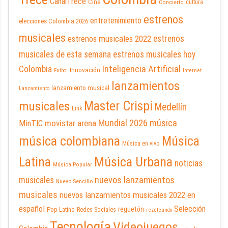
CanalTrece
Cine
cultura
Concierto
estrenos
entretenimiento
elecciones Colombia 2026
musicales
estrenos musicales 2022
estrenos
musicales de esta semana
estrenos musicales hoy
Inteligencia Artificial
Colombia
Innovación
Futbol
Internet
lanzamientos
lanzamiento musical
Lanzamiento
Master Crispi
musicales
Medellín
Link
Mundial 2026
música
movistar arena
MinTIC
música colombiana
Música
Música en vivo
Latina
Música Urbana
noticias
Música Popular
nuevos lanzamientos
musicales
Nuevo Sencillo
musicales
nuevos lanzamientos musicales 2022 en
español
Selección
reguetón
Pop Latino
Redes Sociales
rezeteando
Tecnología
Videojuegos