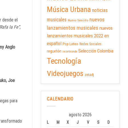
Música Urbana
noticias
nuevos
musicales
ar desde el
Nuevo Sencillo
“Rafa la Fe”
,
lanzamientos musicales
nuevos
lanzamientos musicales 2022 en
español
Pop Latino
Redes Sociales
my Anglo
Selección Colombia
reguetón
rezeteando
Tecnología
Videojuegos
zetadj
uko, Joe
CALENDARIO
Vegas para
agosto 2026
 transformado
L
M
X
J
V
S
D