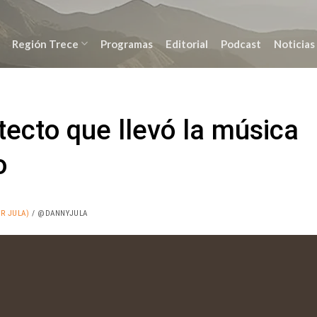
Región Trece
Programas
Editorial
Podcast
Noticias
itecto que llevó la música
o
R JULA)
/ @DANNYJULA