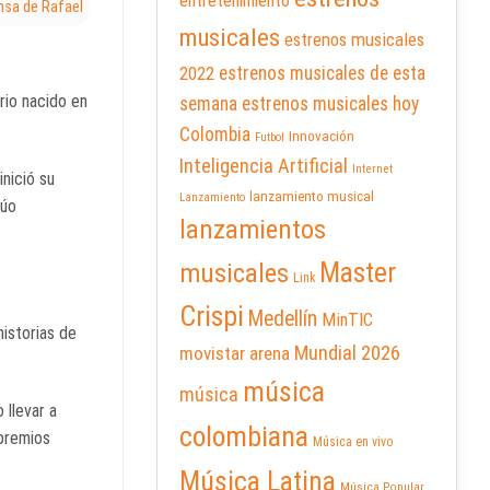
entretenimiento
nsa de Rafael
musicales
estrenos musicales
2022
estrenos musicales de esta
rio nacido en
semana
estrenos musicales hoy
Colombia
Innovación
Futbol
Inteligencia Artificial
Internet
inició su
lanzamiento musical
Lanzamiento
Dúo
lanzamientos
Master
musicales
Link
Crispi
Medellín
MinTIC
historias de
Mundial 2026
movistar arena
música
música
 llevar a
colombiana
premios
Música en vivo
Música Latina
Música Popular