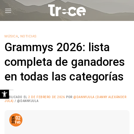
Saltar
al
contenido
MÚSICA
,
NOTICIAS
Grammys 2026: lista
completa de ganadores
en todas las categorías
Abrir barra de herramientas
PUBLICADO EL
2 DE FEBRERO DE 2026
POR
@DANNYJULA (DANNY ALEXÁNDER
JULA)
/ @DANNYJULA
02
2026
Feb