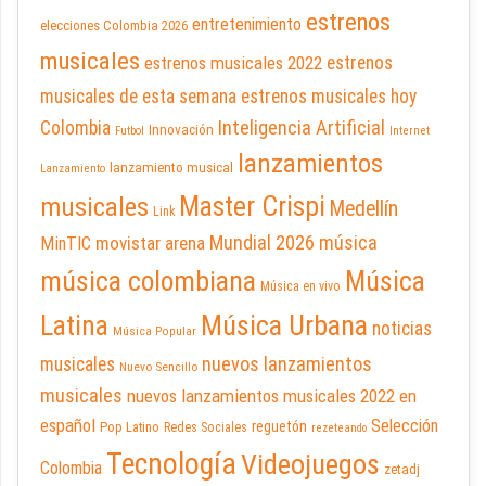
estrenos
entretenimiento
elecciones Colombia 2026
musicales
estrenos musicales 2022
estrenos
musicales de esta semana
estrenos musicales hoy
Inteligencia Artificial
Colombia
Innovación
Futbol
Internet
lanzamientos
lanzamiento musical
Lanzamiento
Master Crispi
musicales
Medellín
Link
Mundial 2026
música
movistar arena
MinTIC
música colombiana
Música
Música en vivo
Latina
Música Urbana
noticias
Música Popular
nuevos lanzamientos
musicales
Nuevo Sencillo
musicales
nuevos lanzamientos musicales 2022 en
español
Selección
reguetón
Pop Latino
Redes Sociales
rezeteando
Tecnología
Videojuegos
Colombia
zetadj