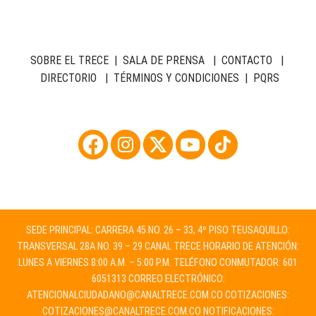
SOBRE EL TRECE
|
SALA DE PRENSA
|
CONTACTO
|
DIRECTORIO
|
TÉRMINOS Y CONDICIONES
|
PQRS
SEDE PRINCIPAL: CARRERA 45 NO. 26 – 33, 4º PISO TEUSAQUILLO:
TRANSVERSAL 28A NO. 39 – 29 CANAL TRECE HORARIO DE ATENCIÓN:
LUNES A VIERNES 8:00 A.M. – 5:00 P.M. TELÉFONO CONMUTADOR: 601
6051313 CORREO ELECTRÓNICO:
ATENCIONALCIUDADANO@CANALTRECE.COM.CO
COTIZACIONES:
COTIZACIONES@CANALTRECE.COM.CO
NOTIFICACIONES: