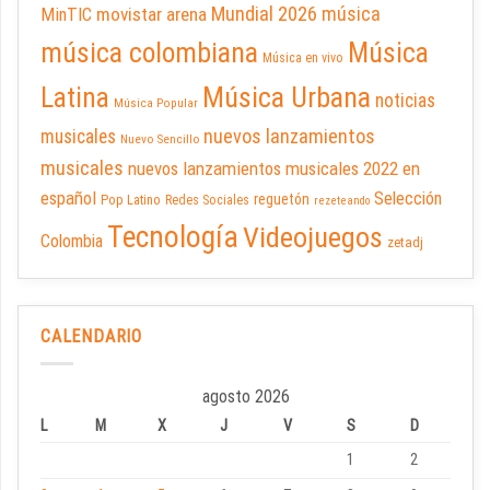
Mundial 2026
música
movistar arena
MinTIC
música colombiana
Música
Música en vivo
Latina
Música Urbana
noticias
Música Popular
nuevos lanzamientos
musicales
Nuevo Sencillo
musicales
nuevos lanzamientos musicales 2022 en
español
Selección
reguetón
Pop Latino
Redes Sociales
rezeteando
Tecnología
Videojuegos
Colombia
zetadj
CALENDARIO
agosto 2026
L
M
X
J
V
S
D
1
2