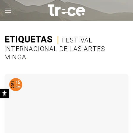
Saltar
al
contenido
ETIQUETAS
|
FESTIVAL
INTERNACIONAL DE LAS ARTES
MINGA
.
15
2021
Abrir barra de herramientas
Oct