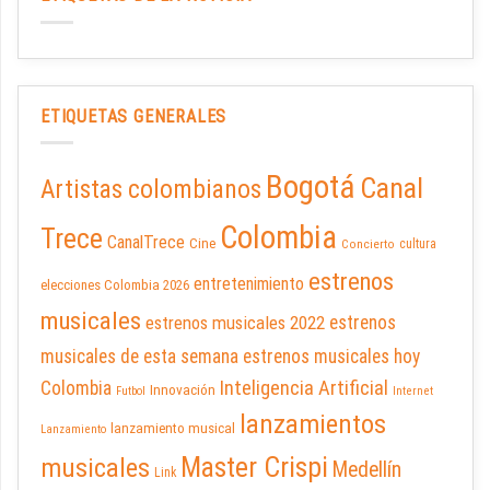
ETIQUETAS GENERALES
Bogotá
Canal
Artistas colombianos
Colombia
Trece
CanalTrece
Cine
cultura
Concierto
estrenos
entretenimiento
elecciones Colombia 2026
musicales
estrenos musicales 2022
estrenos
musicales de esta semana
estrenos musicales hoy
Inteligencia Artificial
Colombia
Innovación
Futbol
Internet
lanzamientos
lanzamiento musical
Lanzamiento
Master Crispi
musicales
Medellín
Link