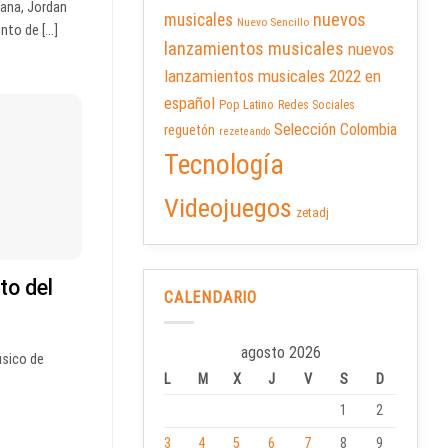
iana, Jordan
nuevos
musicales
Nuevo Sencillo
nto de [...]
lanzamientos musicales
nuevos
lanzamientos musicales 2022 en
español
Pop Latino
Redes Sociales
Selección Colombia
reguetón
rezeteando
Tecnología
Videojuegos
zetadj
to del
CALENDARIO
agosto 2026
úsico de
L
M
X
J
V
S
D
1
2
3
4
5
6
7
8
9