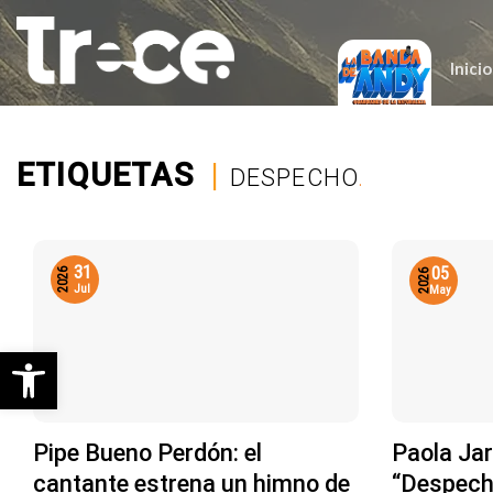
Saltar
al
contenido
Inicio
ETIQUETAS
|
DESPECHO
.
31
05
2026
2026
Jul
May
Abrir barra de herramientas
Pipe Bueno Perdón: el
Paola Jar
cantante estrena un himno de
“Despecho