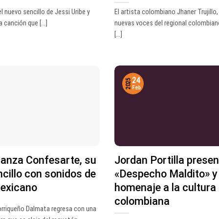
l nuevo sencillo de Jessi Uribe y
El artista colombiano Jhaner Trujillo,
canción que [...]
nuevas voces del regional colombian
[...]
24
2025
Feb
lanza Confesarte, su
Jordan Portilla prese
cillo con sonidos de
«Despecho Maldito» y 
mexicano
homenaje a la cultura
colombiana
torriqueño Dalmata regresa con una