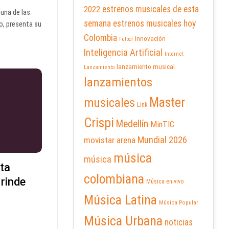
2022
estrenos musicales de esta
 una de las
semana
estrenos musicales hoy
o, presenta su
Colombia
Innovación
Futbol
Inteligencia Artificial
Internet
lanzamiento musical
Lanzamiento
lanzamientos
Master
musicales
Link
Crispi
Medellín
MinTIC
Mundial 2026
movistar arena
música
música
nta
colombiana
rinde
Música en vivo
Música Latina
Música Popular
Música Urbana
noticias