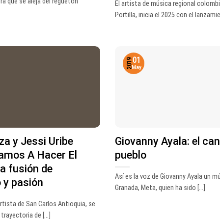
a que se aleja del reguetón
El artista de música regional colomb
Portilla, inicia el 2025 con el lanzamie
01
2019
May
za y Jessi Uribe
Giovanny Ayala: el can
Vamos A Hacer El
pueblo
a fusión de
Así es la voz de Giovanny Ayala un m
 y pasión
Granada, Meta, quien ha sido [...]
artista de San Carlos Antioquia, se
trayectoria de [...]