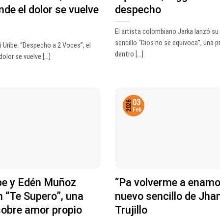
de el dolor se vuelve
despecho
El artista colombiano Jarka lanzó su
sencillo “Dios no se equivoca”, una 
i Uribe: “Despecho a 2 Voces”, el
dentro [...]
olor se vuelve [...]
03
2026
Feb
ibe y Edén Muñoz
“Pa volverme a enamor
 “Te Supero”, una
nuevo sencillo de Jha
sobre amor propio
Trujillo