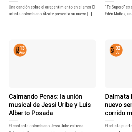
Una canción sobre el arrepentimiento en el amor El
“Te Supero” es e
artista colombiano Álzate presenta su nuevo [...]
Edén Muñoz, una 
13
02
2025
2025
Ago
Jul
Calmando Penas: la unión
Dalmata 
musical de Jessi Uribe y Luis
nuevo sen
Alberto Posada
corrido 
El cantante colombiano Jessi Uribe estrena
El artista puer