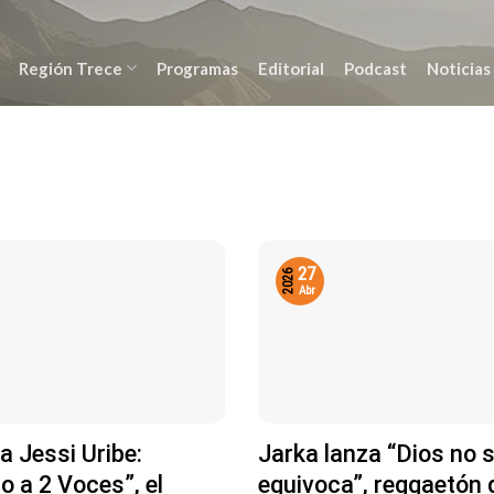
Región Trece
Programas
Editorial
Podcast
Noticias
27
2026
Abr
a Jessi Uribe:
Jarka lanza “Dios no 
 a 2 Voces”, el
equivoca”, reggaetón 