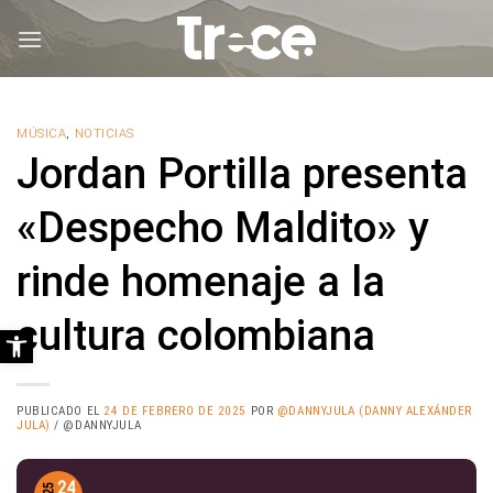
Saltar
al
contenido
MÚSICA
,
NOTICIAS
Jordan Portilla presenta
«Despecho Maldito» y
rinde homenaje a la
cultura colombiana
Abrir barra de herramientas
PUBLICADO EL
24 DE FEBRERO DE 2025
POR
@DANNYJULA (DANNY ALEXÁNDER
JULA)
/ @DANNYJULA
24