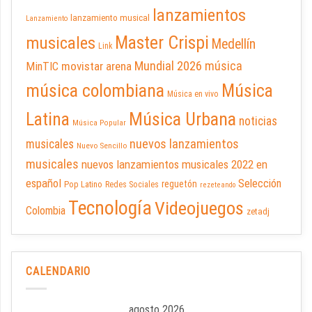
lanzamientos
lanzamiento musical
Lanzamiento
Master Crispi
musicales
Medellín
Link
Mundial 2026
música
movistar arena
MinTIC
música colombiana
Música
Música en vivo
Latina
Música Urbana
noticias
Música Popular
nuevos lanzamientos
musicales
Nuevo Sencillo
musicales
nuevos lanzamientos musicales 2022 en
español
Selección
reguetón
Pop Latino
Redes Sociales
rezeteando
Tecnología
Videojuegos
Colombia
zetadj
CALENDARIO
agosto 2026