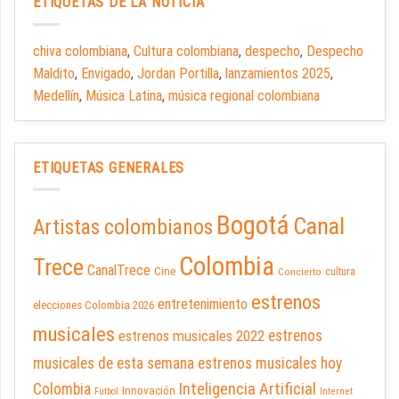
ETIQUETAS DE LA NOTICIA
chiva colombiana
,
Cultura colombiana
,
despecho
,
Despecho
Maldito
,
Envigado
,
Jordan Portilla
,
lanzamientos 2025
,
Medellín
,
Música Latina
,
música regional colombiana
ETIQUETAS GENERALES
Bogotá
Canal
Artistas colombianos
Colombia
Trece
CanalTrece
Cine
cultura
Concierto
estrenos
entretenimiento
elecciones Colombia 2026
musicales
estrenos musicales 2022
estrenos
musicales de esta semana
estrenos musicales hoy
Inteligencia Artificial
Colombia
Innovación
Futbol
Internet