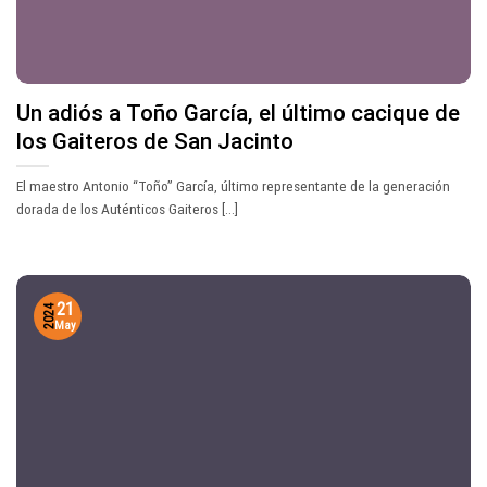
Un adiós a Toño García, el último cacique de
los Gaiteros de San Jacinto
El maestro Antonio “Toño” García, último representante de la generación
dorada de los Auténticos Gaiteros [...]
21
2024
May