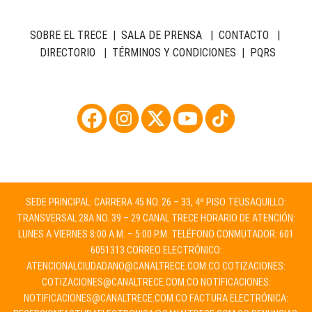
SOBRE EL TRECE
|
SALA DE PRENSA
|
CONTACTO
|
DIRECTORIO
|
TÉRMINOS Y CONDICIONES
|
PQRS
SEDE PRINCIPAL: CARRERA 45 NO. 26 – 33, 4º PISO TEUSAQUILLO:
TRANSVERSAL 28A NO. 39 – 29 CANAL TRECE HORARIO DE ATENCIÓN:
LUNES A VIERNES 8:00 A.M. – 5:00 P.M. TELÉFONO CONMUTADOR: 601
6051313 CORREO ELECTRÓNICO:
ATENCIONALCIUDADANO@CANALTRECE.COM.CO
COTIZACIONES:
COTIZACIONES@CANALTRECE.COM.CO
NOTIFICACIONES:
NOTIFICACIONES@CANALTRECE.COM.CO
FACTURA ELECTRÓNICA: