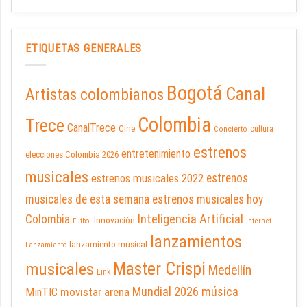
ETIQUETAS GENERALES
Bogotá
Canal
Artistas colombianos
Colombia
Trece
CanalTrece
Cine
cultura
Concierto
estrenos
entretenimiento
elecciones Colombia 2026
musicales
estrenos musicales 2022
estrenos
musicales de esta semana
estrenos musicales hoy
Inteligencia Artificial
Colombia
Innovación
Futbol
Internet
lanzamientos
lanzamiento musical
Lanzamiento
Master Crispi
musicales
Medellín
Link
Mundial 2026
música
movistar arena
MinTIC