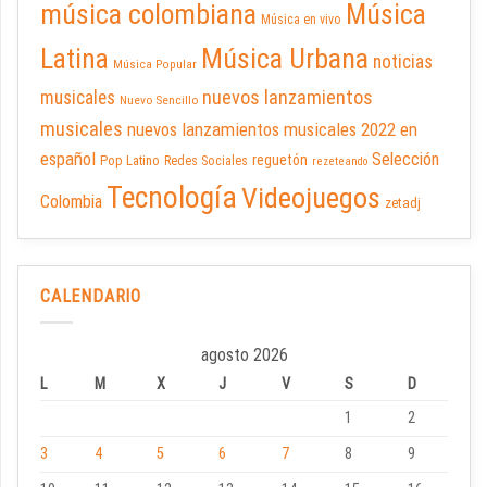
música colombiana
Música
Música en vivo
Latina
Música Urbana
noticias
Música Popular
nuevos lanzamientos
musicales
Nuevo Sencillo
musicales
nuevos lanzamientos musicales 2022 en
español
Selección
reguetón
Pop Latino
Redes Sociales
rezeteando
Tecnología
Videojuegos
Colombia
zetadj
CALENDARIO
agosto 2026
L
M
X
J
V
S
D
1
2
3
4
5
6
7
8
9