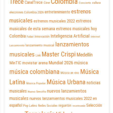
Colombia
Trece
CanalTrece
Cine
cultura
Concierto
estrenos
entretenimiento
elecciones Colombia 2026
musicales
estrenos musicales 2022
estrenos
musicales de esta semana
estrenos musicales hoy
Inteligencia Artificial
Colombia
Innovación
Futbol
Internet
lanzamientos
lanzamiento musical
Lanzamiento
Master Crispi
musicales
Medellín
Link
Mundial 2026
música
movistar arena
MinTIC
música colombiana
Música
Música en vivo
Latina
Música Urbana
noticias
Música Popular
nuevos lanzamientos
musicales
Nuevo Sencillo
musicales
nuevos lanzamientos musicales 2022 en
español
Selección
reguetón
Pop Latino
Redes Sociales
rezeteando