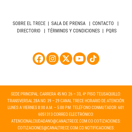
SOBRE EL TRECE
|
SALA DE PRENSA
|
CONTACTO
|
DIRECTORIO
|
TÉRMINOS Y CONDICIONES
|
PQRS
SEDE PRINCIPAL: CARRERA 45 NO. 26 – 33, 4º PISO TEUSAQUILLO:
TRANSVERSAL 28A NO. 39 – 29 CANAL TRECE HORARIO DE ATENCIÓN:
LUNES A VIERNES 8:00 A.M. – 5:00 P.M. TELÉFONO CONMUTADOR: 601
6051313 CORREO ELECTRÓNICO:
ATENCIONALCIUDADANO@CANALTRECE.COM.CO
COTIZACIONES:
COTIZACIONES@CANALTRECE.COM.CO
NOTIFICACIONES: