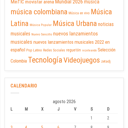
Mundial 2026
música
movistar arena
MinTIC
música colombiana
Música
Música en vivo
Latina
Música Urbana
noticias
Música Popular
nuevos lanzamientos
musicales
Nuevo Sencillo
musicales
nuevos lanzamientos musicales 2022 en
español
Selección
reguetón
Pop Latino
Redes Sociales
rezeteando
Tecnología
Videojuegos
Colombia
zetadj
CALENDARIO
agosto 2026
L
M
X
J
V
S
D
1
2
3
4
5
6
7
8
9