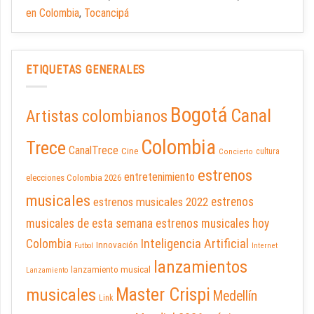
en Colombia
,
Tocancipá
ETIQUETAS GENERALES
Bogotá
Canal
Artistas colombianos
Colombia
Trece
CanalTrece
Cine
cultura
Concierto
estrenos
entretenimiento
elecciones Colombia 2026
musicales
estrenos musicales 2022
estrenos
musicales de esta semana
estrenos musicales hoy
Inteligencia Artificial
Colombia
Innovación
Futbol
Internet
lanzamientos
lanzamiento musical
Lanzamiento
Master Crispi
musicales
Medellín
Link