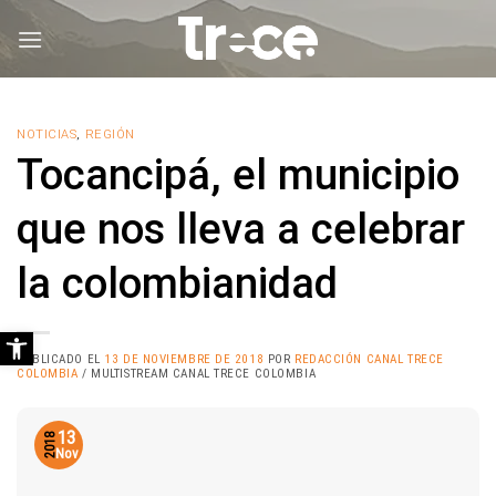
Saltar
al
contenido
NOTICIAS
,
REGIÓN
Tocancipá, el municipio
que nos lleva a celebrar
la colombianidad
Abrir barra de herramientas
PUBLICADO EL
13 DE NOVIEMBRE DE 2018
POR
REDACCIÓN CANAL TRECE
COLOMBIA
/ MULTISTREAM CANAL TRECE COLOMBIA
13
2018
Nov