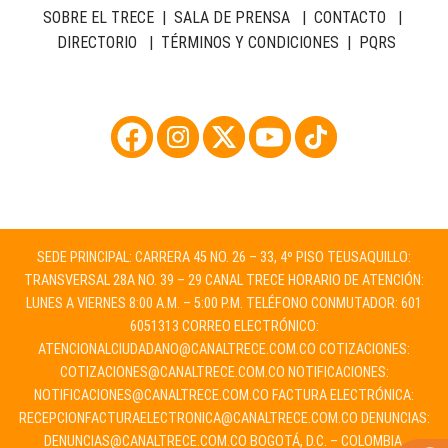
SOBRE EL TRECE
|
SALA DE PRENSA
|
CONTACTO
|
DIRECTORIO
|
TÉRMINOS Y CONDICIONES
|
PQRS
SEDE PRINCIPAL: CARRERA 45 NO. 26 – 33, 4º PISO TEUSAQUILLO:
TRANSVERSAL 28A NO. 39 – 29 CANAL TRECE HORARIO DE ATENCIÓN:
LUNES A VIERNES 8:00 A.M. – 5:00 P.M. TELÉFONO CONMUTADOR: 601
6051313 CORREO ELECTRÓNICO:
ATENCIONALCIUDADANO@CANALTRECE.COM.CO
COTIZACIONES:
COTIZACIONES@CANALTRECE.COM.CO
NOTIFICACIONES:
NOTIFICACIONES@CANALTRECE.COM.CO
FACTURA ELECTRÓNICA:
RECEPCIONFACTURAELECTRONICA@CANALTRECE.COM.CO
DENUNCIAS:
DENUNCIAS@CANALTRECE.COM.CO
BOGOTÁ, D.C. – COLOMBIA.