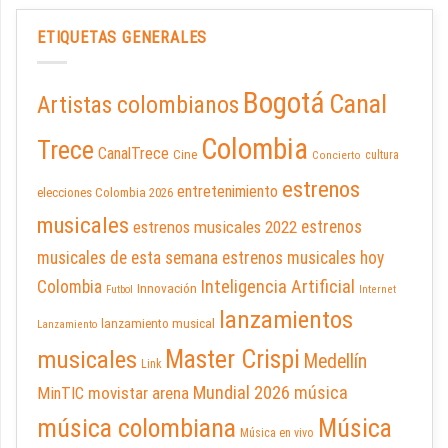
ETIQUETAS GENERALES
Bogotá
Canal
Artistas colombianos
Colombia
Trece
CanalTrece
Cine
cultura
Concierto
estrenos
entretenimiento
elecciones Colombia 2026
musicales
estrenos musicales 2022
estrenos
musicales de esta semana
estrenos musicales hoy
Inteligencia Artificial
Colombia
Innovación
Futbol
Internet
lanzamientos
lanzamiento musical
Lanzamiento
Master Crispi
musicales
Medellín
Link
Mundial 2026
música
movistar arena
MinTIC
música colombiana
Música
Música en vivo