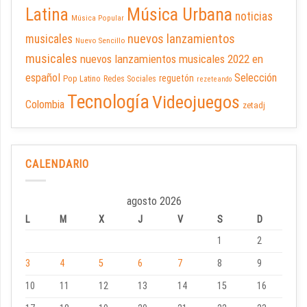
Latina
Música Urbana
noticias
Música Popular
nuevos lanzamientos
musicales
Nuevo Sencillo
musicales
nuevos lanzamientos musicales 2022 en
español
Selección
reguetón
Pop Latino
Redes Sociales
rezeteando
Tecnología
Videojuegos
Colombia
zetadj
CALENDARIO
agosto 2026
L
M
X
J
V
S
D
1
2
3
4
5
6
7
8
9
10
11
12
13
14
15
16