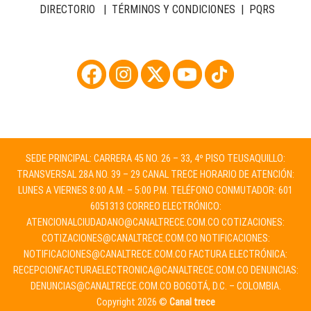
DIRECTORIO
|
TÉRMINOS Y CONDICIONES
|
PQRS
SEDE PRINCIPAL: CARRERA 45 NO. 26 – 33, 4º PISO TEUSAQUILLO:
TRANSVERSAL 28A NO. 39 – 29 CANAL TRECE HORARIO DE ATENCIÓN:
LUNES A VIERNES 8:00 A.M. – 5:00 P.M. TELÉFONO CONMUTADOR: 601
6051313 CORREO ELECTRÓNICO:
ATENCIONALCIUDADANO@CANALTRECE.COM.CO
COTIZACIONES:
COTIZACIONES@CANALTRECE.COM.CO
NOTIFICACIONES:
NOTIFICACIONES@CANALTRECE.COM.CO
FACTURA ELECTRÓNICA:
RECEPCIONFACTURAELECTRONICA@CANALTRECE.COM.CO
DENUNCIAS:
DENUNCIAS@CANALTRECE.COM.CO
BOGOTÁ, D.C. – COLOMBIA.
Copyright 2026 ©
Canal trece