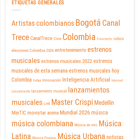
ETIQUETAS GENERALES
Bogotá
Canal
Artistas colombianos
Colombia
Trece
CanalTrece
Cine
cultura
Concierto
estrenos
entretenimiento
elecciones Colombia 2026
musicales
estrenos musicales 2022
estrenos
musicales de esta semana
estrenos musicales hoy
Inteligencia Artificial
Colombia
Innovación
Futbol
Internet
lanzamientos
lanzamiento musical
Lanzamiento
Master Crispi
musicales
Medellín
Link
Mundial 2026
música
movistar arena
MinTIC
música colombiana
Música
Música en vivo
Latina
Música Urbana
noticias
Música Popular