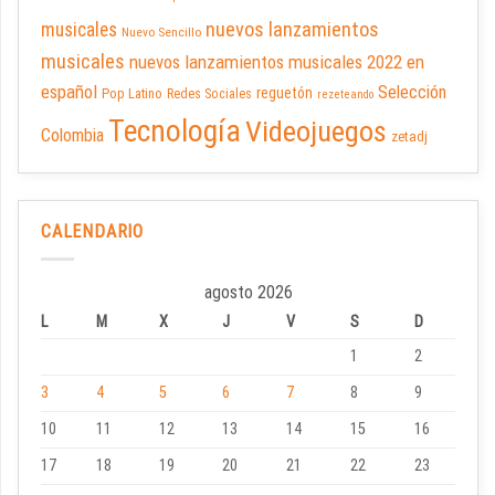
nuevos lanzamientos
musicales
Nuevo Sencillo
musicales
nuevos lanzamientos musicales 2022 en
español
Selección
reguetón
Pop Latino
Redes Sociales
rezeteando
Tecnología
Videojuegos
Colombia
zetadj
CALENDARIO
agosto 2026
L
M
X
J
V
S
D
1
2
3
4
5
6
7
8
9
10
11
12
13
14
15
16
17
18
19
20
21
22
23