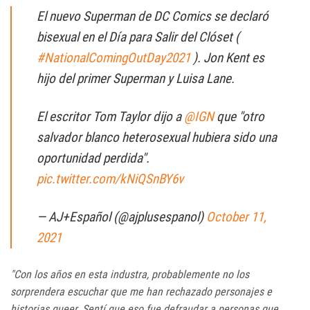
El nuevo Superman de DC Comics se declaró
bisexual en el Día para Salir del Clóset (
#NationalComingOutDay2021
). Jon Kent es
hijo del primer Superman y Luisa Lane.
El escritor Tom Taylor dijo a
@IGN
que "otro
salvador blanco heterosexual hubiera sido una
oportunidad perdida".
pic.twitter.com/kNiQSnBY6v
— AJ+Español (@ajplusespanol)
October 11,
2021
"Con los años en esta industra, probablemente no los
sorprendera escuchar que me han rechazado personajes e
historias queer. Sentí que eso fue defraudar a personas que