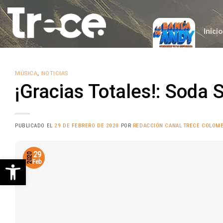
Saltar
al
contenido
Inicio
MÚSICA
,
NOTICIAS
¡Gracias Totales!: Soda 
PUBLICADO EL
29 DE FEBRERO DE 2020
POR
REDACCIÓN CANAL TRECE COLOMB
29
2020
Abrir barra de herramientas
Feb