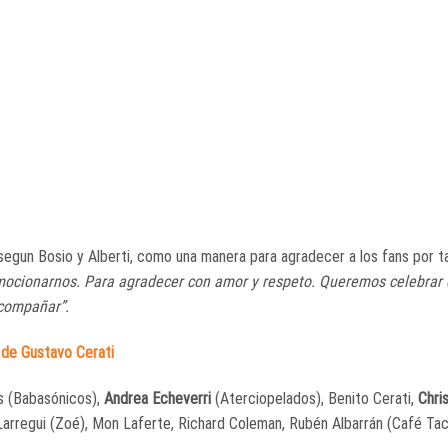
 segun Bosio y Alberti, como una manera para agradecer a los fans por 
 emocionarnos. Para agradecer con amor y respeto. Queremos celebrar 
acompañar”.
a de Gustavo Cerati
os (Babasónicos),
Andrea Echeverri
(Aterciopelados), Benito Cerati,
Chri
Larregui (Zoé), Mon Laferte, Richard Coleman, Rubén Albarrán (Café Tac