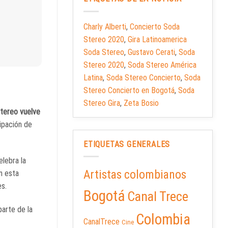
Charly Alberti
,
Concierto Soda
Stereo 2020
,
Gira Latinoamerica
Soda Stereo
,
Gustavo Cerati
,
Soda
Stereo 2020
,
Soda Stereo América
Latina
,
Soda Stereo Concierto
,
Soda
Stereo Concierto en Bogotá
,
Soda
Stereo Gira
,
Zeta Bosio
tereo vuelve
cipación de
ETIQUETAS GENERALES
elebra la
Artistas colombianos
n esta
es.
Bogotá
Canal Trece
arte de la
Colombia
CanalTrece
Cine