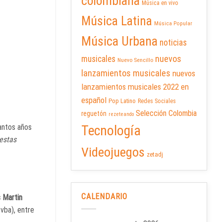
colombiana
Música en vivo
Música Latina
Música Popular
Música Urbana
noticias
nuevos
musicales
Nuevo Sencillo
lanzamientos musicales
nuevos
lanzamientos musicales 2022 en
español
Pop Latino
Redes Sociales
Selección Colombia
reguetón
rezeteando
Tecnología
tantos años
estas
Videojuegos
zetadj
CALENDARIO
s Martin
vba), entre