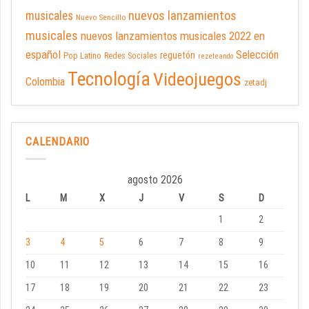
nuevos lanzamientos
musicales
Nuevo Sencillo
musicales
nuevos lanzamientos musicales 2022 en
español
Selección
reguetón
Pop Latino
Redes Sociales
rezeteando
Tecnología
Videojuegos
Colombia
zetadj
CALENDARIO
agosto 2026
L
M
X
J
V
S
D
1
2
3
4
5
6
7
8
9
10
11
12
13
14
15
16
17
18
19
20
21
22
23