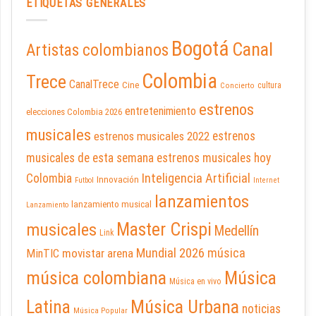
ETIQUETAS GENERALES
Bogotá
Canal
Artistas colombianos
Colombia
Trece
CanalTrece
Cine
cultura
Concierto
estrenos
entretenimiento
elecciones Colombia 2026
musicales
estrenos musicales 2022
estrenos
musicales de esta semana
estrenos musicales hoy
Inteligencia Artificial
Colombia
Innovación
Futbol
Internet
lanzamientos
lanzamiento musical
Lanzamiento
Master Crispi
musicales
Medellín
Link
Mundial 2026
música
movistar arena
MinTIC
música colombiana
Música
Música en vivo
Latina
Música Urbana
noticias
Música Popular