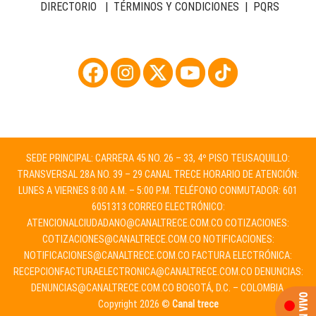
DIRECTORIO
|
TÉRMINOS Y CONDICIONES
|
PQRS
SEDE PRINCIPAL: CARRERA 45 NO. 26 – 33, 4º PISO TEUSAQUILLO:
TRANSVERSAL 28A NO. 39 – 29 CANAL TRECE HORARIO DE ATENCIÓN:
LUNES A VIERNES 8:00 A.M. – 5:00 P.M. TELÉFONO CONMUTADOR: 601
6051313 CORREO ELECTRÓNICO:
ATENCIONALCIUDADANO@CANALTRECE.COM.CO
COTIZACIONES:
COTIZACIONES@CANALTRECE.COM.CO
NOTIFICACIONES:
NOTIFICACIONES@CANALTRECE.COM.CO
FACTURA ELECTRÓNICA:
RECEPCIONFACTURAELECTRONICA@CANALTRECE.COM.CO
DENUNCIAS:
DENUNCIAS@CANALTRECE.COM.CO
BOGOTÁ, D.C. – COLOMBIA.
Copyright 2026 ©
Canal trece