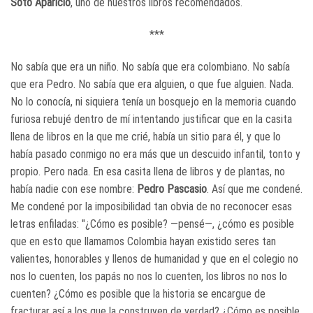
Soto Aparicio
, uno de nuestros libros recomendados.
***
No sabía que era un niño. No sabía que era colombiano. No sabía
que era Pedro. No sabía que era alguien, o que fue alguien. Nada.
No lo conocía, ni siquiera tenía un bosquejo en la memoria cuando
furiosa rebujé dentro de mí intentando justificar que en la casita
llena de libros en la que me crié, había un sitio para él, y que lo
había pasado conmigo no era más que un descuido infantil, tonto y
propio. Pero nada. En esa casita llena de libros y de plantas, no
había nadie con ese nombre:
Pedro Pascasio
. Así que me condené.
Me condené por la imposibilidad tan obvia de no reconocer esas
letras enfiladas: "¿Cómo es posible? —pensé—, ¿cómo es posible
que en esto que llamamos Colombia hayan existido seres tan
valientes, honorables y llenos de humanidad y que en el colegio no
nos lo cuenten, los papás no nos lo cuenten, los libros no nos lo
cuenten? ¿Cómo es posible que la historia se encargue de
fracturar así a los que la construyen de verdad? ¿Cómo es posible