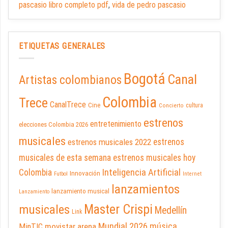
pascasio libro completo pdf
,
vida de pedro pascasio
ETIQUETAS GENERALES
Bogotá
Canal
Artistas colombianos
Colombia
Trece
CanalTrece
Cine
cultura
Concierto
estrenos
entretenimiento
elecciones Colombia 2026
musicales
estrenos musicales 2022
estrenos
musicales de esta semana
estrenos musicales hoy
Inteligencia Artificial
Colombia
Innovación
Futbol
Internet
lanzamientos
lanzamiento musical
Lanzamiento
Master Crispi
musicales
Medellín
Link
Mundial 2026
música
movistar arena
MinTIC