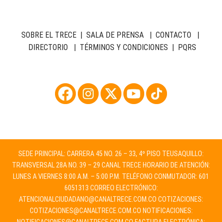
SOBRE EL TRECE
|
SALA DE PRENSA
|
CONTACTO
|
DIRECTORIO
|
TÉRMINOS Y CONDICIONES
|
PQRS
SEDE PRINCIPAL: CARRERA 45 NO. 26 – 33, 4º PISO TEUSAQUILLO:
TRANSVERSAL 28A NO. 39 – 29 CANAL TRECE HORARIO DE ATENCIÓN:
LUNES A VIERNES 8:00 A.M. – 5:00 P.M. TELÉFONO CONMUTADOR: 601
6051313 CORREO ELECTRÓNICO:
ATENCIONALCIUDADANO@CANALTRECE.COM.CO
COTIZACIONES:
COTIZACIONES@CANALTRECE.COM.CO
NOTIFICACIONES: