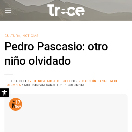
Saltar
al
contenido
CULTURA
,
NOTICIAS
Pedro Pascasio: otro
niño olvidado
PUBLICADO EL
17 DE NOVIEMBRE DE 2019
POR
REDACCIÓN CANAL TRECE
COLOMBIA
/ MULTISTREAM CANAL TRECE COLOMBIA
Abrir barra de herramientas
17
2019
Nov