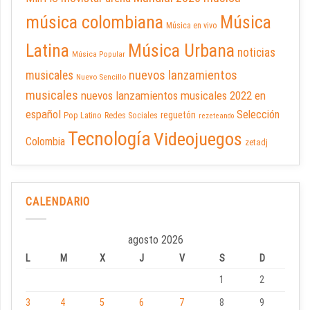
música colombiana
Música
Música en vivo
Latina
Música Urbana
noticias
Música Popular
nuevos lanzamientos
musicales
Nuevo Sencillo
musicales
nuevos lanzamientos musicales 2022 en
español
Selección
reguetón
Pop Latino
Redes Sociales
rezeteando
Tecnología
Videojuegos
Colombia
zetadj
CALENDARIO
agosto 2026
L
M
X
J
V
S
D
1
2
3
4
5
6
7
8
9