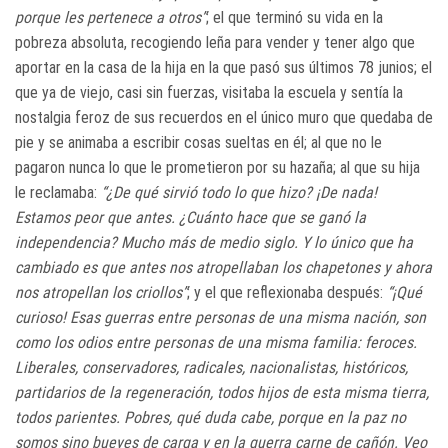
porque les pertenece a otros”
; el que terminó su vida en la
pobreza absoluta, recogiendo leña para vender y tener algo que
aportar en la casa de la hija en la que pasó sus últimos 78 junios; el
que ya de viejo, casi sin fuerzas, visitaba la escuela y sentía la
nostalgia feroz de sus recuerdos en el único muro que quedaba de
pie y se animaba a escribir cosas sueltas en él; al que no le
pagaron nunca lo que le prometieron por su hazaña; al que su hija
le reclamaba:
“¿De qué sirvió todo lo que hizo? ¡De nada!
Estamos peor que antes. ¿Cuánto hace que se ganó la
independencia? Mucho más de medio siglo. Y lo único que ha
cambiado es que antes nos atropellaban los chapetones y ahora
nos atropellan los criollos”
; y el que reflexionaba después:
“¡Qué
curioso! Esas guerras entre personas de una misma nación, son
como los odios entre personas de una misma familia: feroces.
Liberales, conservadores, radicales, nacionalistas, históricos,
partidarios de la regeneración, todos hijos de esta misma tierra,
todos parientes. Pobres, qué duda cabe, porque en la paz no
somos sino bueyes de carga y en la guerra carne de cañón. Veo