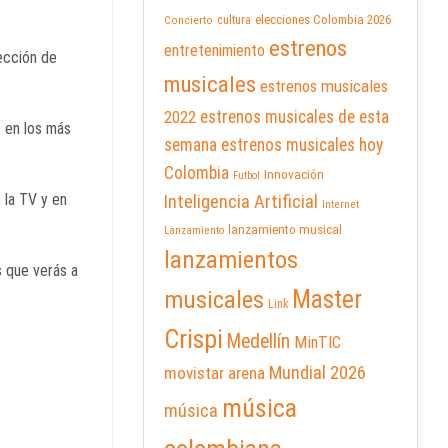
elecciones Colombia 2026
cultura
Concierto
estrenos
entretenimiento
ección de
musicales
estrenos musicales
2022
estrenos musicales de esta
 en los más
semana
estrenos musicales hoy
Colombia
Innovación
Futbol
 la TV y en
Inteligencia Artificial
Internet
lanzamiento musical
Lanzamiento
lanzamientos
s que verás a
Master
musicales
Link
Crispi
Medellín
MinTIC
Mundial 2026
movistar arena
música
música