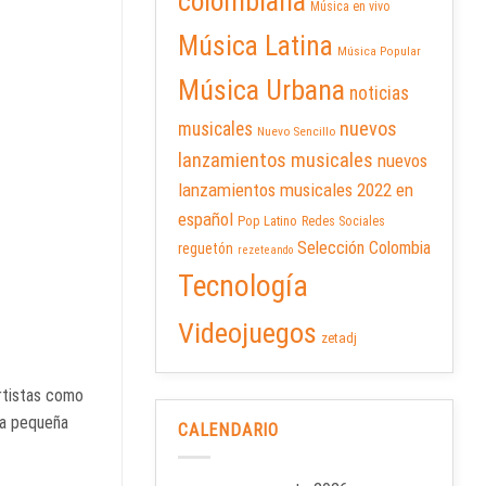
colombiana
Música en vivo
Música Latina
Música Popular
Música Urbana
noticias
nuevos
musicales
Nuevo Sencillo
lanzamientos musicales
nuevos
lanzamientos musicales 2022 en
español
Pop Latino
Redes Sociales
Selección Colombia
reguetón
rezeteando
Tecnología
Videojuegos
zetadj
artistas como
 la pequeña
CALENDARIO