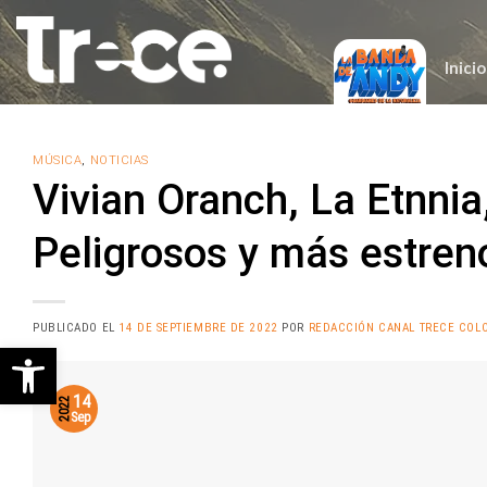
Saltar
al
contenido
Inicio
MÚSICA
,
NOTICIAS
Vivian Oranch, La Etnn
Peligrosos y más estren
PUBLICADO EL
14 DE SEPTIEMBRE DE 2022
POR
REDACCIÓN CANAL TRECE COL
Abrir barra de herramientas
14
2022
Sep