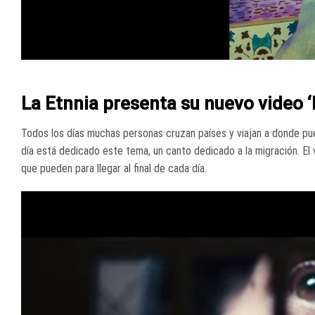
La Etnnia presenta su nuevo video ‘
Todos los días muchas personas cruzan países y viajan a donde pu
día está dedicado este tema, un canto dedicado a la migración. El 
que pueden para llegar al final de cada día.