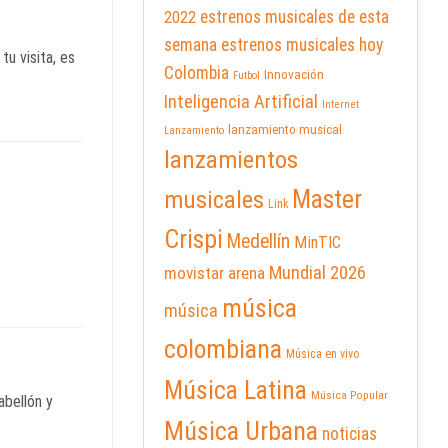
2022
estrenos musicales de esta
semana
estrenos musicales hoy
 tu visita, es
Colombia
Innovación
Futbol
Inteligencia Artificial
Internet
lanzamiento musical
Lanzamiento
lanzamientos
Master
musicales
Link
Crispi
Medellín
MinTIC
Mundial 2026
movistar arena
música
música
colombiana
Música en vivo
Música Latina
Música Popular
abellón y
Música Urbana
noticias