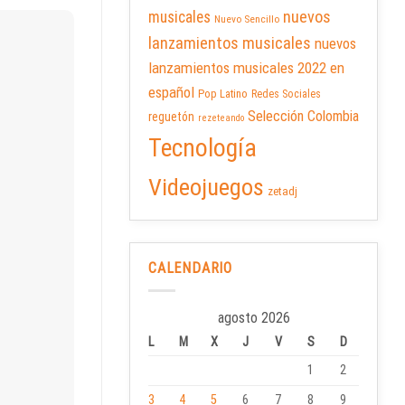
nuevos
musicales
Nuevo Sencillo
lanzamientos musicales
nuevos
lanzamientos musicales 2022 en
español
Pop Latino
Redes Sociales
Selección Colombia
reguetón
rezeteando
Tecnología
Videojuegos
zetadj
CALENDARIO
agosto 2026
L
M
X
J
V
S
D
1
2
3
4
5
6
7
8
9