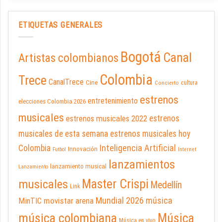
ETIQUETAS GENERALES
Bogotá
Canal
Artistas colombianos
Colombia
Trece
CanalTrece
Cine
cultura
Concierto
estrenos
entretenimiento
elecciones Colombia 2026
musicales
estrenos musicales 2022
estrenos
musicales de esta semana
estrenos musicales hoy
Inteligencia Artificial
Colombia
Innovación
Futbol
Internet
lanzamientos
lanzamiento musical
Lanzamiento
Master Crispi
musicales
Medellín
Link
Mundial 2026
música
movistar arena
MinTIC
música colombiana
Música
Música en vivo