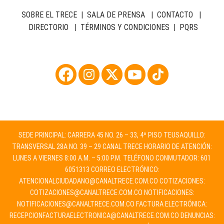
SOBRE EL TRECE
|
SALA DE PRENSA
|
CONTACTO
|
DIRECTORIO
|
TÉRMINOS Y CONDICIONES
|
PQRS
SEDE PRINCIPAL: CARRERA 45 NO. 26 – 33, 4º PISO TEUSAQUILLO:
TRANSVERSAL 28A NO. 39 – 29 CANAL TRECE HORARIO DE ATENCIÓN:
LUNES A VIERNES 8:00 A.M. – 5:00 P.M. TELÉFONO CONMUTADOR: 601
6051313 CORREO ELECTRÓNICO:
ATENCIONALCIUDADANO@CANALTRECE.COM.CO
COTIZACIONES:
COTIZACIONES@CANALTRECE.COM.CO
NOTIFICACIONES:
NOTIFICACIONES@CANALTRECE.COM.CO
FACTURA ELECTRÓNICA:
RECEPCIONFACTURAELECTRONICA@CANALTRECE.COM.CO
DENUNCIAS: