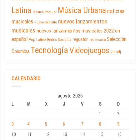
Latina
Música Urbana
noticias
Música Popular
nuevos lanzamientos
musicales
Nuevo Sencillo
musicales
nuevos lanzamientos musicales 2022 en
español
Selección
reguetón
Pop Latino
Redes Sociales
rezeteando
Tecnología
Videojuegos
Colombia
zetadj
CALENDARIO
agosto 2026
L
M
X
J
V
S
D
1
2
3
4
5
6
7
8
9
10
11
12
13
14
15
16