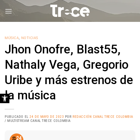
Saltar
al
contenido
MÚSICA
,
NOTICIAS
Jhon Onofre, Blast55,
Nathaly Vega, Gregorio
Uribe y más estrenos de
la música
Abrir barra de herramientas
PUBLICADO EL
24 DE MAYO DE 2023
POR
REDACCIÓN CANAL TRECE COLOMBIA
/ MULTISTREAM CANAL TRECE COLOMBIA
24