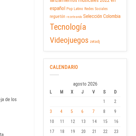
lanzamientos musicales 2022 en
español
Pop Latino
Redes Sociales
Selección Colombia
reguetón
rezeteando
Tecnología
Videojuegos
zetadj
CALENDARIO
agosto 2026
L
M
X
J
V
S
D
eja de los
1
2
3
4
5
6
7
8
9
10
11
12
13
14
15
16
17
18
19
20
21
22
23
ta