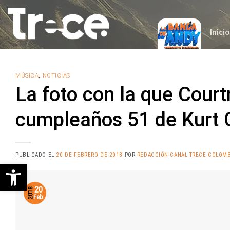
Saltar
al
contenido
Inicio
MÚSICA
,
NOTICIAS
La foto con la que Court
cumpleaños 51 de Kurt 
PUBLICADO EL
20 DE FEBRERO DE 2018
POR
REDACCIÓN CANAL TRECE COLOMB
Abrir barra de herramientas
20
2018
Feb