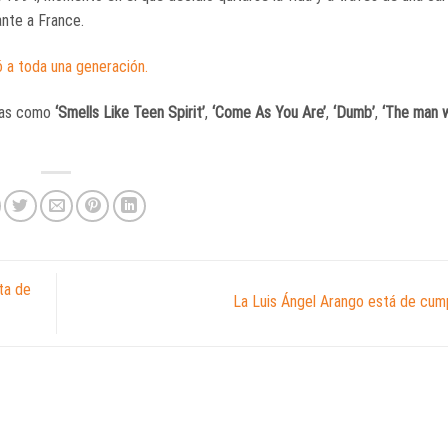
ante a France.
 a toda una generación.
emas como
‘Smells Like Teen Spirit’
,
‘Come As You Are’
,
‘Dumb’
,
‘The man 
ta de
La Luis Ángel Arango está de cu