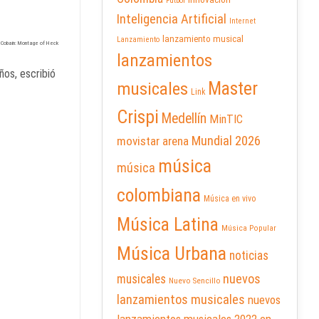
Futbol
Inteligencia Artificial
Internet
lanzamiento musical
Lanzamiento
t Cobain: Montage of Heck
lanzamientos
os, escribió
Master
musicales
Link
Crispi
Medellín
MinTIC
Mundial 2026
movistar arena
música
música
colombiana
Música en vivo
Música Latina
Música Popular
Música Urbana
noticias
nuevos
musicales
Nuevo Sencillo
lanzamientos musicales
nuevos