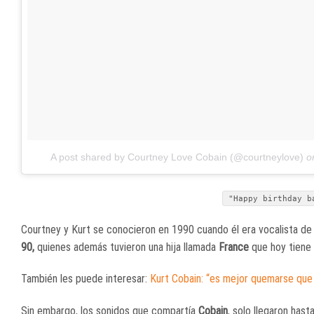
A post shared by Courtney Love Cobain (@courtneylove)
o
"Happy birthday b
Courtney y Kurt se conocieron en 1990 cuando él era vocalista d
90,
quienes además tuvieron una hija llamada
France
que hoy tiene 
También les puede interesar:
Kurt Cobain: “es mejor quemarse que
Sin embargo, los sonidos que compartía
Cobain
, solo llegaron has