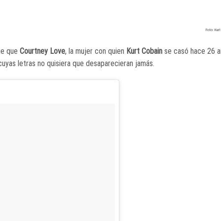
Foto: Kur
aje que
Courtney Love
, la mujer con quien
Kurt Cobain
se casó hace 26 añ
uyas letras no quisiera que desaparecieran jamás.