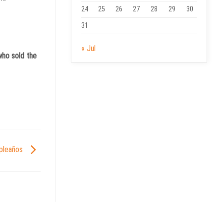
24
25
26
27
28
29
30
31
« Jul
who sold the
mpleaños