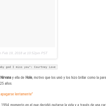
n
Feb 19, 2018 at 10:52pm PST
aby god I miss you": Courtney Love
e
Nirvana
y ella de
Hole
, motivo que los unió y los hizo brillar como la par
25 años.
 apagarse lentamente”
ta 1994, momento en el que decidió quitarse la vida y a través de una car