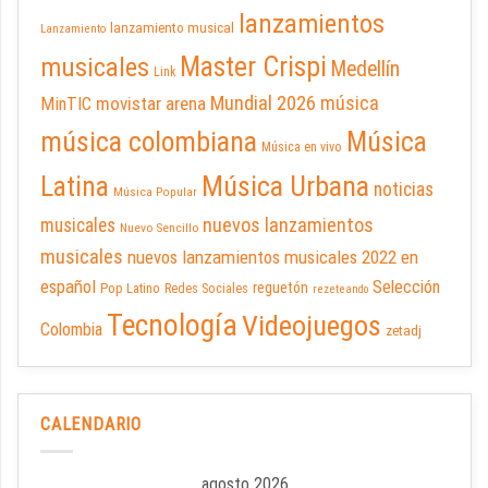
lanzamientos
lanzamiento musical
Lanzamiento
Master Crispi
musicales
Medellín
Link
Mundial 2026
música
movistar arena
MinTIC
música colombiana
Música
Música en vivo
Latina
Música Urbana
noticias
Música Popular
nuevos lanzamientos
musicales
Nuevo Sencillo
musicales
nuevos lanzamientos musicales 2022 en
español
Selección
reguetón
Pop Latino
Redes Sociales
rezeteando
Tecnología
Videojuegos
Colombia
zetadj
CALENDARIO
agosto 2026