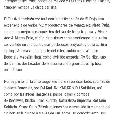
internacionales
Yoss Bones
de México y
DJ Lady Style
de Francia,
también llamada La chica parisina.
El Festival también contará con la participación de
El Dojo
, una
experiencia de varios MC y productores de Venezuela;
Neto Peña
,
uno de los mejores exponentes del rap de habla hispana, y
Masta
Ace & Marco Polo
, el dúo de artistas norteamericanos que se ha
convertido en uno de los más poderosos proyectos de la cultura
hip hop. Además, como parte del intercambio cultural entre
Bogotá y Medellín, llega como invitado especial
Fly So High
, uno
de los más destacados de la escena underground del hip hop
colombiano.
Por su parte, el talento bogotano estará representado, además de
la cuota femenina, por
DJ Karl
,
DJ KM1KC
y
DJ Softkiller
, así
como por las líricas, imágenes, pasos, cajas y bombos
de
Keenwan
,
Kriska
,
Loko Kuerdo
,
Naturaleza Suprema
,
Solitario
Soldado
,
Yawar Cru
y
Ziferk
, quienes han construido la memoria del
hip hop en la ciudad a través de sus actos, su conocimiento, sus