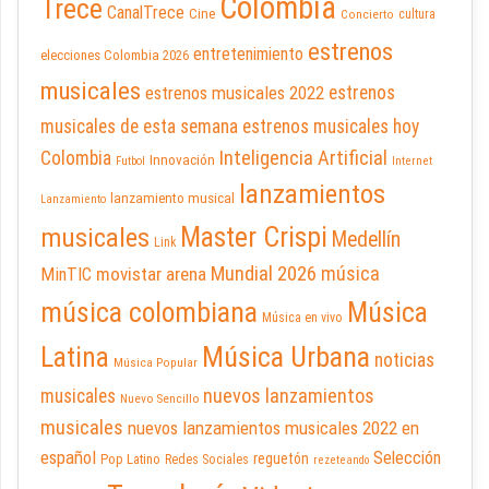
Colombia
Trece
CanalTrece
Cine
cultura
Concierto
estrenos
entretenimiento
elecciones Colombia 2026
musicales
estrenos musicales 2022
estrenos
musicales de esta semana
estrenos musicales hoy
Inteligencia Artificial
Colombia
Innovación
Futbol
Internet
lanzamientos
lanzamiento musical
Lanzamiento
Master Crispi
musicales
Medellín
Link
Mundial 2026
música
movistar arena
MinTIC
música colombiana
Música
Música en vivo
Latina
Música Urbana
noticias
Música Popular
nuevos lanzamientos
musicales
Nuevo Sencillo
musicales
nuevos lanzamientos musicales 2022 en
español
Selección
reguetón
Pop Latino
Redes Sociales
rezeteando