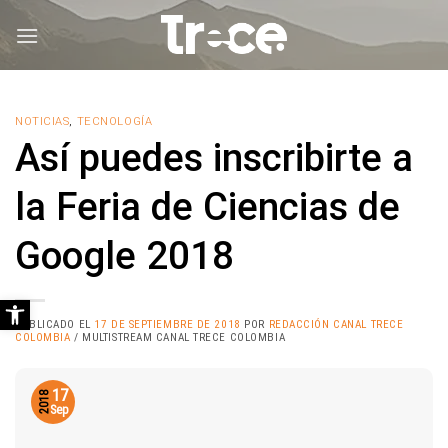
Saltar
al
contenido
NOTICIAS
,
TECNOLOGÍA
Así puedes inscribirte a
la Feria de Ciencias de
Google 2018
Abrir barra de herramientas
PUBLICADO EL
17 DE SEPTIEMBRE DE 2018
POR
REDACCIÓN CANAL TRECE
COLOMBIA
/ MULTISTREAM CANAL TRECE COLOMBIA
17
2018
Sep