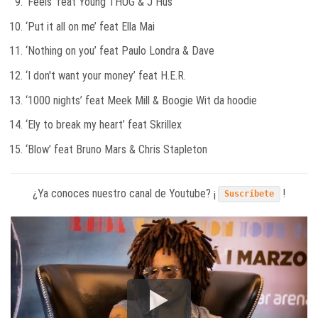
‘Feels’ feat Young THUG & J Hus
‘Put it all on me’ feat Ella Mai
‘Nothing on you’ feat Paulo Londra & Dave
‘I don't want your money’ feat H.E.R.
‘1000 nights’ feat Meek Mill & Boogie Wit da hoodie
‘Ely to break my heart’ feat Skrillex
‘Blow’ feat Bruno Mars & Chris Stapleton
¿Ya conoces nuestro canal de Youtube? ¡
!
Suscríbete