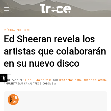
Saltar
al
contenido
MÚSICA
,
NOTICIAS
Ed Sheeran revela los
artistas que colaborarán
en su nuevo disco
Abrir barra de herramientas
PUBLICADO EL
18 DE JUNIO DE 2019
POR
REDACCIÓN CANAL TRECE COLOMBIA
/ MULTISTREAM CANAL TRECE COLOMBIA
18
2019
Jun