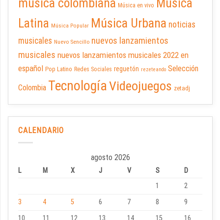
música colombiana
Música
Música en vivo
Latina
Música Urbana
noticias
Música Popular
nuevos lanzamientos
musicales
Nuevo Sencillo
musicales
nuevos lanzamientos musicales 2022 en
español
Selección
reguetón
Pop Latino
Redes Sociales
rezeteando
Tecnología
Videojuegos
Colombia
zetadj
CALENDARIO
agosto 2026
L
M
X
J
V
S
D
1
2
3
4
5
6
7
8
9
10
11
12
13
14
15
16