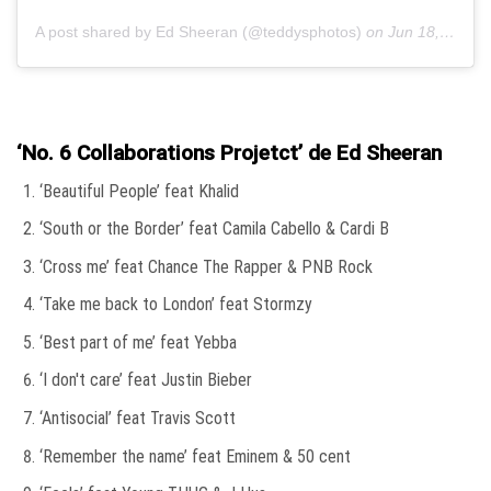
A post shared by Ed Sheeran (@teddysphotos)
on
Jun 18, 2019 at 11:06am PDT
‘No. 6 Collaborations Projetct’ de Ed Sheeran
‘Beautiful People’ feat Khalid
‘South or the Border’ feat Camila Cabello & Cardi B
‘Cross me’ feat Chance The Rapper & PNB Rock
‘Take me back to London’ feat Stormzy
‘Best part of me’ feat Yebba
‘I don't care’ feat Justin Bieber
‘Antisocial’ feat Travis Scott
‘Remember the name’ feat Eminem & 50 cent