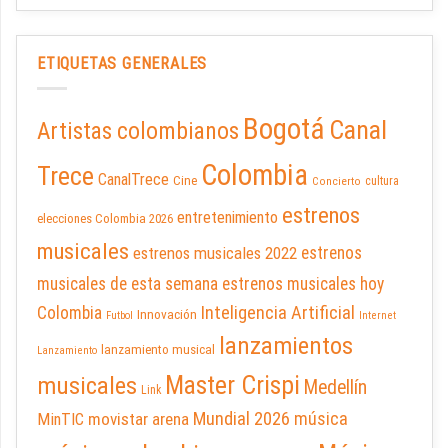
ETIQUETAS GENERALES
Bogotá
Canal
Artistas colombianos
Colombia
Trece
CanalTrece
Cine
cultura
Concierto
estrenos
entretenimiento
elecciones Colombia 2026
musicales
estrenos musicales 2022
estrenos
musicales de esta semana
estrenos musicales hoy
Inteligencia Artificial
Colombia
Innovación
Futbol
Internet
lanzamientos
lanzamiento musical
Lanzamiento
Master Crispi
musicales
Medellín
Link
Mundial 2026
música
movistar arena
MinTIC