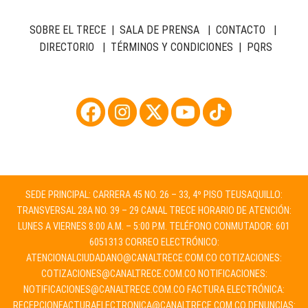
SOBRE EL TRECE
|
SALA DE PRENSA
|
CONTACTO
|
DIRECTORIO
|
TÉRMINOS Y CONDICIONES
|
PQRS
SEDE PRINCIPAL: CARRERA 45 NO. 26 – 33, 4º PISO TEUSAQUILLO:
TRANSVERSAL 28A NO. 39 – 29 CANAL TRECE HORARIO DE ATENCIÓN:
LUNES A VIERNES 8:00 A.M. – 5:00 P.M. TELÉFONO CONMUTADOR: 601
6051313 CORREO ELECTRÓNICO:
ATENCIONALCIUDADANO@CANALTRECE.COM.CO
COTIZACIONES:
COTIZACIONES@CANALTRECE.COM.CO
NOTIFICACIONES:
NOTIFICACIONES@CANALTRECE.COM.CO
FACTURA ELECTRÓNICA:
RECEPCIONFACTURAELECTRONICA@CANALTRECE.COM.CO
DENUNCIAS: