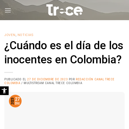
Saltar
al
contenido
JOVEN
,
NOTICIAS
¿Cuándo es el día de los
inocentes en Colombia?
PUBLICADO EL
27 DE DICIEMBRE DE 2023
POR
REDACCIÓN CANAL TRECE
COLOMBIA
/ MULTISTREAM CANAL TRECE COLOMBIA
Abrir barra de herramientas
27
2023
Dic