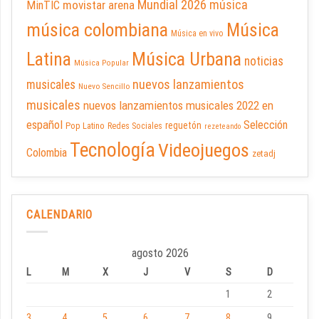
Mundial 2026
música
movistar arena
MinTIC
música colombiana
Música
Música en vivo
Latina
Música Urbana
noticias
Música Popular
nuevos lanzamientos
musicales
Nuevo Sencillo
musicales
nuevos lanzamientos musicales 2022 en
español
Selección
reguetón
Pop Latino
Redes Sociales
rezeteando
Tecnología
Videojuegos
Colombia
zetadj
CALENDARIO
agosto 2026
L
M
X
J
V
S
D
1
2
3
4
5
6
7
8
9