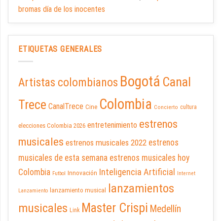
bromas día de los inocentes
ETIQUETAS GENERALES
Bogotá
Canal
Artistas colombianos
Colombia
Trece
CanalTrece
Cine
cultura
Concierto
estrenos
entretenimiento
elecciones Colombia 2026
musicales
estrenos musicales 2022
estrenos
musicales de esta semana
estrenos musicales hoy
Inteligencia Artificial
Colombia
Innovación
Futbol
Internet
lanzamientos
lanzamiento musical
Lanzamiento
Master Crispi
musicales
Medellín
Link