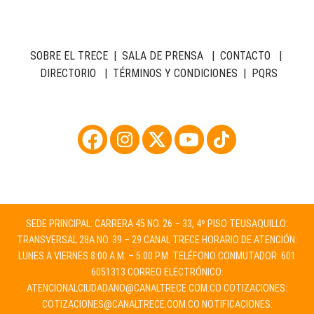
SOBRE EL TRECE
|
SALA DE PRENSA
|
CONTACTO
|
DIRECTORIO
|
TÉRMINOS Y CONDICIONES
|
PQRS
SEDE PRINCIPAL: CARRERA 45 NO. 26 – 33, 4º PISO TEUSAQUILLO:
TRANSVERSAL 28A NO. 39 – 29 CANAL TRECE HORARIO DE ATENCIÓN:
LUNES A VIERNES 8:00 A.M. – 5:00 P.M. TELÉFONO CONMUTADOR: 601
6051313 CORREO ELECTRÓNICO:
ATENCIONALCIUDADANO@CANALTRECE.COM.CO
COTIZACIONES:
COTIZACIONES@CANALTRECE.COM.CO
NOTIFICACIONES: