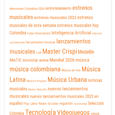
estrenos
entretenimiento
elecciones Colombia 2026
musicales
estrenos musicales 2022
estrenos
musicales de esta semana
estrenos musicales hoy
Inteligencia Artificial
Colombia
Innovación
Futbol
Internet
lanzamientos
lanzamiento musical
Lanzamiento
Master Crispi
musicales
Medellín
Link
Mundial 2026
música
movistar arena
MinTIC
música colombiana
Música
Música en vivo
Latina
Música Urbana
noticias
Música Popular
nuevos lanzamientos
musicales
Nuevo Sencillo
musicales
nuevos lanzamientos musicales 2022 en
español
Selección
reguetón
Pop Latino
Redes Sociales
rezeteando
Tecnología
Videojuegos
Colombia
zetadj