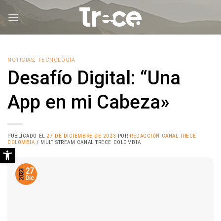
Saltar
al
contenido
NOTICIAS
,
TECNOLOGÍA
Desafío Digital: “Una
App en mi Cabeza»
PUBLICADO EL
27 DE DICIEMBRE DE 2023
POR
REDACCIÓN CANAL TRECE
COLOMBIA
/ MULTISTREAM CANAL TRECE COLOMBIA
Abrir barra de herramientas
27
2023
Dic