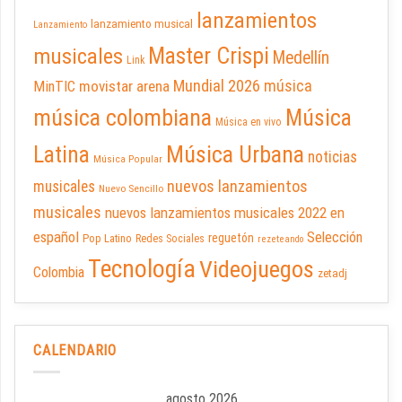
lanzamientos
lanzamiento musical
Lanzamiento
Master Crispi
musicales
Medellín
Link
Mundial 2026
música
movistar arena
MinTIC
música colombiana
Música
Música en vivo
Latina
Música Urbana
noticias
Música Popular
nuevos lanzamientos
musicales
Nuevo Sencillo
musicales
nuevos lanzamientos musicales 2022 en
español
Selección
reguetón
Pop Latino
Redes Sociales
rezeteando
Tecnología
Videojuegos
Colombia
zetadj
CALENDARIO
agosto 2026