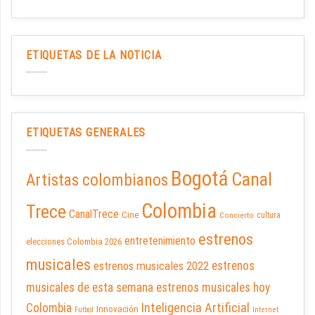
ETIQUETAS DE LA NOTICIA
ETIQUETAS GENERALES
Bogotá
Canal
Artistas colombianos
Colombia
Trece
CanalTrece
Cine
cultura
Concierto
estrenos
entretenimiento
elecciones Colombia 2026
musicales
estrenos musicales 2022
estrenos
musicales de esta semana
estrenos musicales hoy
Inteligencia Artificial
Colombia
Innovación
Futbol
Internet