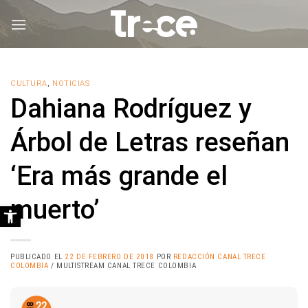
Saltar
al
contenido
CULTURA
,
NOTICIAS
Dahiana Rodríguez y
Árbol de Letras reseñan
‘Era más grande el
muerto’
Abrir barra de herramientas
PUBLICADO EL
22 DE FEBRERO DE 2018
POR
REDACCIÓN CANAL TRECE
COLOMBIA
/ MULTISTREAM CANAL TRECE COLOMBIA
22