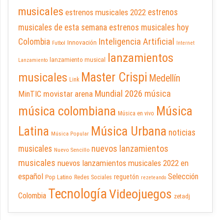
musicales
estrenos musicales 2022
estrenos
musicales de esta semana
estrenos musicales hoy
Inteligencia Artificial
Colombia
Innovación
Futbol
Internet
lanzamientos
lanzamiento musical
Lanzamiento
Master Crispi
musicales
Medellín
Link
Mundial 2026
música
movistar arena
MinTIC
música colombiana
Música
Música en vivo
Latina
Música Urbana
noticias
Música Popular
nuevos lanzamientos
musicales
Nuevo Sencillo
musicales
nuevos lanzamientos musicales 2022 en
español
Selección
reguetón
Pop Latino
Redes Sociales
rezeteando
Tecnología
Videojuegos
Colombia
zetadj