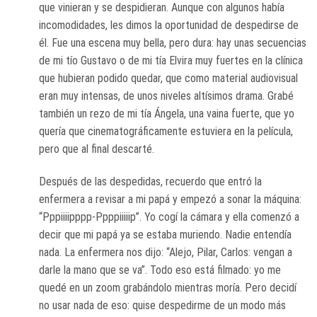
que vinieran y se despidieran. Aunque con algunos había
incomodidades, les dimos la oportunidad de despedirse de
él. Fue una escena muy bella, pero dura: hay unas secuencias
de mi tío Gustavo o de mi tía Elvira muy fuertes en la clínica
que hubieran podido quedar, que como material audiovisual
eran muy intensas, de unos niveles altísimos drama. Grabé
también un rezo de mi tía Ángela, una vaina fuerte, que yo
quería que cinematográficamente estuviera en la película,
pero que al final descarté.
Después de las despedidas, recuerdo que entró la
enfermera a revisar a mi papá y empezó a sonar la máquina:
“Pppiiiipppp-Ppppiiiiip”. Yo cogí la cámara y ella comenzó a
decir que mi papá ya se estaba muriendo. Nadie entendía
nada. La enfermera nos dijo: “Alejo, Pilar, Carlos: vengan a
darle la mano que se va”. Todo eso está filmado: yo me
quedé en un zoom grabándolo mientras moría. Pero decidí
no usar nada de eso: quise despedirme de un modo más