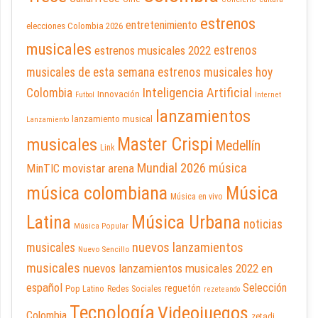
estrenos
entretenimiento
elecciones Colombia 2026
musicales
estrenos musicales 2022
estrenos
musicales de esta semana
estrenos musicales hoy
Inteligencia Artificial
Colombia
Innovación
Futbol
Internet
lanzamientos
lanzamiento musical
Lanzamiento
Master Crispi
musicales
Medellín
Link
Mundial 2026
música
movistar arena
MinTIC
música colombiana
Música
Música en vivo
Latina
Música Urbana
noticias
Música Popular
nuevos lanzamientos
musicales
Nuevo Sencillo
musicales
nuevos lanzamientos musicales 2022 en
español
Selección
reguetón
Pop Latino
Redes Sociales
rezeteando
Tecnología
Videojuegos
Colombia
zetadj