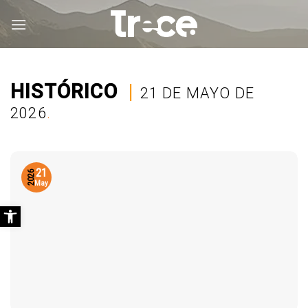
Saltar
al
contenido
HISTÓRICO
|
21 DE MAYO DE
2026
.
21
2026
May
Abrir barra de herramientas