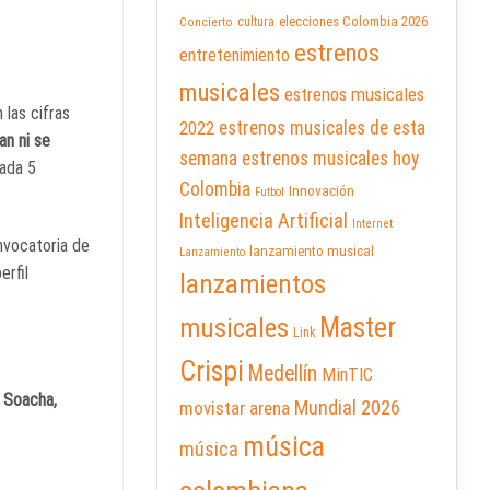
elecciones Colombia 2026
cultura
Concierto
estrenos
entretenimiento
musicales
estrenos musicales
 las cifras
2022
estrenos musicales de esta
an ni se
semana
estrenos musicales hoy
cada 5
Colombia
Innovación
Futbol
Inteligencia Artificial
Internet
nvocatoria de
lanzamiento musical
Lanzamiento
erfil
lanzamientos
Master
musicales
Link
Crispi
Medellín
MinTIC
:
Soacha,
Mundial 2026
movistar arena
música
música