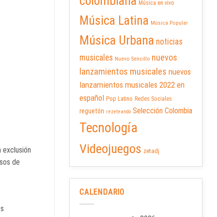
colombiana
Música en vivo
Música Latina
Música Popular
Música Urbana
noticias
nuevos
musicales
Nuevo Sencillo
lanzamientos musicales
nuevos
lanzamientos musicales 2022 en
español
Pop Latino
Redes Sociales
Selección Colombia
reguetón
rezeteando
Tecnología
Videojuegos
 exclusión
zetadj
esos de
CALENDARIO
os