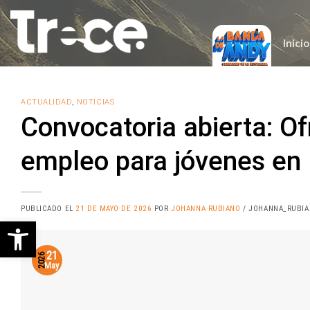
Saltar
al
contenido
Inicio
ACTUALIDAD
,
NOTICIAS
Convocatoria abierta: O
empleo para jóvenes en
PUBLICADO EL
21 DE MAYO DE 2026
POR
JOHANNA RUBIANO
/ JOHANNA_RUBI
Abrir barra de herramientas
21
2026
May