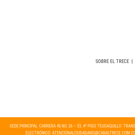
SOBRE EL TRECE
|
SEDE PRINCIPAL: CARRERA 45 NO. 26 – 33, 4º PISO TEUSAQUILLO: TRA
ELECTRÓNICO:
ATENCIONALCIUDADANO@CANALTRECE.COM.C