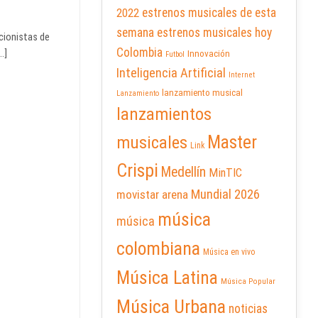
2022
estrenos musicales de esta
semana
estrenos musicales hoy
cionistas de
Colombia
.]
Innovación
Futbol
Inteligencia Artificial
Internet
lanzamiento musical
Lanzamiento
lanzamientos
Master
musicales
Link
Crispi
Medellín
MinTIC
Mundial 2026
movistar arena
música
música
colombiana
Música en vivo
Música Latina
Música Popular
Música Urbana
noticias