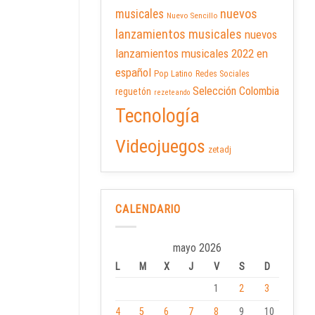
nuevos
musicales
Nuevo Sencillo
lanzamientos musicales
nuevos
lanzamientos musicales 2022 en
español
Pop Latino
Redes Sociales
Selección Colombia
reguetón
rezeteando
Tecnología
Videojuegos
zetadj
CALENDARIO
mayo 2026
L
M
X
J
V
S
D
1
2
3
4
5
6
7
8
9
10