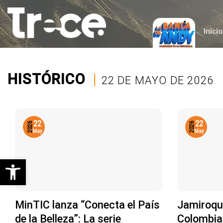
Saltar
al
contenido
Inicio
HISTÓRICO
|
22 DE MAYO DE 2026
.
22
22
2026
2026
May
May
Abrir barra de herramientas
MinTIC lanza “Conecta el País
Jamiroqu
de la Belleza”: La serie
Colombia