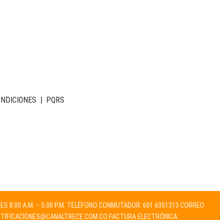
ONDICIONES
|
PQRS
NES 8:00 A.M. – 5:00 P.M. TELÉFONO CONMUTADOR: 601 6051313 CORREO
TIFICACIONES@CANALTRECE.COM.CO
FACTURA ELECTRÓNICA: