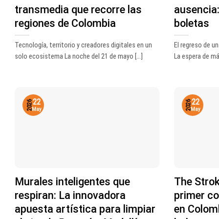
transmedia que recorre las
ausencia:
regiones de Colombia
boletas
Tecnología, territorio y creadores digitales en un
El regreso de un
solo ecosistema La noche del 21 de mayo [...]
La espera de más
22
22
2026
2026
May
May
Murales inteligentes que
The Stro
respiran: La innovadora
primer co
apuesta artística para limpiar
en Colomb