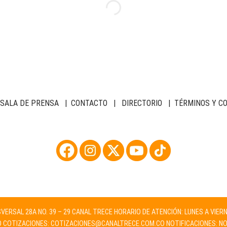
SALA DE PRENSA
|
CONTACTO
|
DIRECTORIO
|
TÉRMINOS Y C
NSVERSAL 28A NO. 39 – 29 CANAL TRECE HORARIO DE ATENCIÓN: LUNES A VIER
O
COTIZACIONES:
COTIZACIONES@CANALTRECE.COM.CO
NOTIFICACIONES:
NO