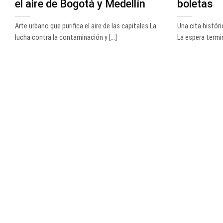
el aire de Bogotá y Medellín
boletas
Arte urbano que purifica el aire de las capitales La
Una cita histór
lucha contra la contaminación y [...]
La espera termin