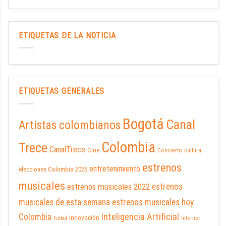
ETIQUETAS DE LA NOTICIA
ETIQUETAS GENERALES
Bogotá
Canal
Artistas colombianos
Colombia
Trece
CanalTrece
Cine
cultura
Concierto
estrenos
entretenimiento
elecciones Colombia 2026
musicales
estrenos musicales 2022
estrenos
musicales de esta semana
estrenos musicales hoy
Inteligencia Artificial
Colombia
Innovación
Futbol
Internet