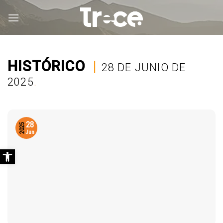
Saltar
al
contenido
HISTÓRICO
|
28 DE JUNIO DE
2025
.
28
2025
Jun
Abrir barra de herramientas