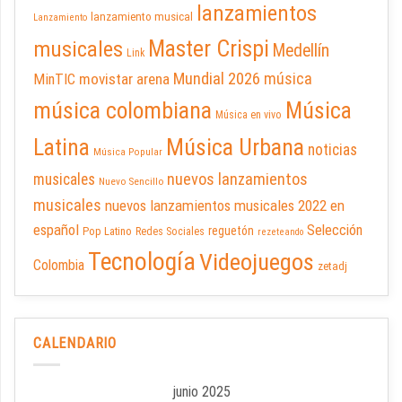
lanzamientos
lanzamiento musical
Lanzamiento
Master Crispi
musicales
Medellín
Link
Mundial 2026
música
movistar arena
MinTIC
música colombiana
Música
Música en vivo
Latina
Música Urbana
noticias
Música Popular
nuevos lanzamientos
musicales
Nuevo Sencillo
musicales
nuevos lanzamientos musicales 2022 en
español
Selección
reguetón
Pop Latino
Redes Sociales
rezeteando
Tecnología
Videojuegos
Colombia
zetadj
CALENDARIO
junio 2025