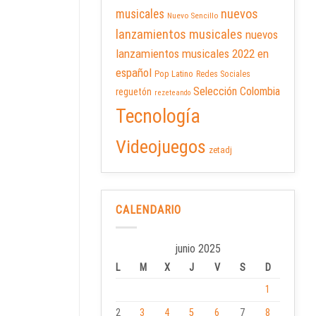
nuevos
musicales
Nuevo Sencillo
lanzamientos musicales
nuevos
lanzamientos musicales 2022 en
español
Pop Latino
Redes Sociales
Selección Colombia
reguetón
rezeteando
Tecnología
Videojuegos
zetadj
CALENDARIO
junio 2025
L
M
X
J
V
S
D
1
2
3
4
5
6
7
8