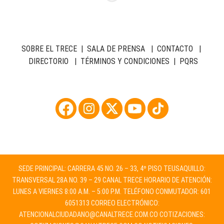
SOBRE EL TRECE
|
SALA DE PRENSA
|
CONTACTO
|
DIRECTORIO
|
TÉRMINOS Y CONDICIONES
|
PQRS
SEDE PRINCIPAL: CARRERA 45 NO. 26 – 33, 4º PISO TEUSAQUILLO:
TRANSVERSAL 28A NO. 39 – 29 CANAL TRECE HORARIO DE ATENCIÓN:
LUNES A VIERNES 8:00 A.M. – 5:00 P.M. TELÉFONO CONMUTADOR: 601
6051313 CORREO ELECTRÓNICO:
ATENCIONALCIUDADANO@CANALTRECE.COM.CO
COTIZACIONES: