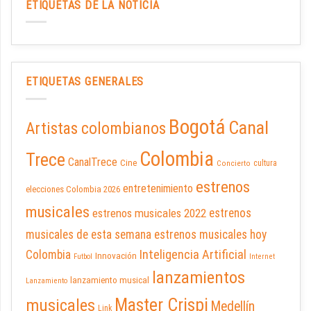
ETIQUETAS DE LA NOTICIA
ETIQUETAS GENERALES
Bogotá
Canal
Artistas colombianos
Colombia
Trece
CanalTrece
Cine
cultura
Concierto
estrenos
entretenimiento
elecciones Colombia 2026
musicales
estrenos musicales 2022
estrenos
musicales de esta semana
estrenos musicales hoy
Inteligencia Artificial
Colombia
Innovación
Futbol
Internet
lanzamientos
lanzamiento musical
Lanzamiento
Master Crispi
musicales
Medellín
Link