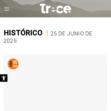
Saltar
al
contenido
HISTÓRICO
|
25 DE JUNIO DE
2025
.
25
2025
Jun
Abrir barra de herramientas