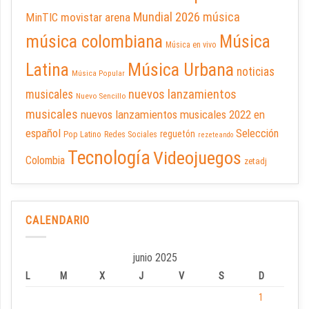
Mundial 2026
música
movistar arena
MinTIC
música colombiana
Música
Música en vivo
Latina
Música Urbana
noticias
Música Popular
nuevos lanzamientos
musicales
Nuevo Sencillo
musicales
nuevos lanzamientos musicales 2022 en
español
Selección
reguetón
Pop Latino
Redes Sociales
rezeteando
Tecnología
Videojuegos
Colombia
zetadj
CALENDARIO
junio 2025
L
M
X
J
V
S
D
1