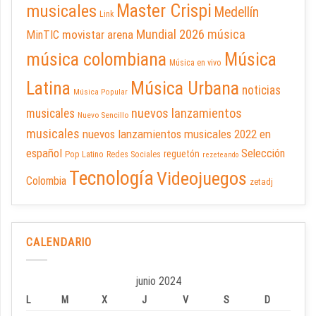
Master Crispi
musicales
Medellín
Link
Mundial 2026
música
movistar arena
MinTIC
música colombiana
Música
Música en vivo
Latina
Música Urbana
noticias
Música Popular
nuevos lanzamientos
musicales
Nuevo Sencillo
musicales
nuevos lanzamientos musicales 2022 en
español
Selección
reguetón
Pop Latino
Redes Sociales
rezeteando
Tecnología
Videojuegos
Colombia
zetadj
CALENDARIO
junio 2024
L
M
X
J
V
S
D