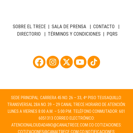
SOBRE EL TRECE
|
SALA DE PRENSA
|
CONTACTO
|
DIRECTORIO
|
TÉRMINOS Y CONDICIONES
|
PQRS
SEDE PRINCIPAL: CARRERA 45 NO. 26 – 33, 4º PISO TEUSAQUILLO:
TRANSVERSAL 28A NO. 39 – 29 CANAL TRECE HORARIO DE ATENCIÓN:
LUNES A VIERNES 8:00 A.M. – 5:00 P.M. TELÉFONO CONMUTADOR: 601
6051313 CORREO ELECTRÓNICO:
ATENCIONALCIUDADANO@CANALTRECE.COM.CO
COTIZACIONES:
COTIZACIONES@CANALTRECE.COM.CO
NOTIFICACIONES: