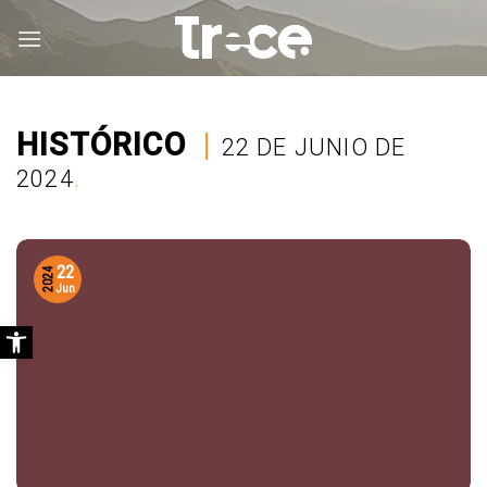
Saltar
al
contenido
HISTÓRICO
|
22 DE JUNIO DE
2024
.
22
2024
Jun
Abrir barra de herramientas