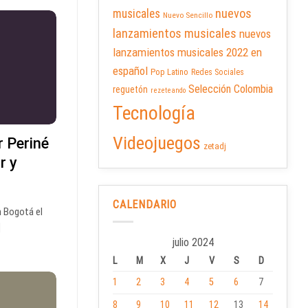
nuevos
musicales
Nuevo Sencillo
lanzamientos musicales
nuevos
lanzamientos musicales 2022 en
español
Pop Latino
Redes Sociales
Selección Colombia
reguetón
rezeteando
Tecnología
Videojuegos
 Periné
zetadj
r y
CALENDARIO
n Bogotá el
]
julio 2024
L
M
X
J
V
S
D
1
2
3
4
5
6
7
8
9
10
11
12
13
14