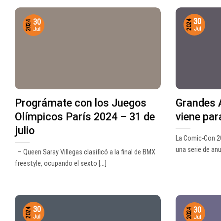
30
30
2024
2024
Jul
Jul
Prográmate con los Juegos
Grandes A
Olímpicos París 2024 – 31 de
viene par
julio
La Comic-Con 2
una serie de anun
– Queen Saray Villegas clasificó a la final de BMX
freestyle, ocupando el sexto [...]
30
30
2024
2024
Jul
Jul