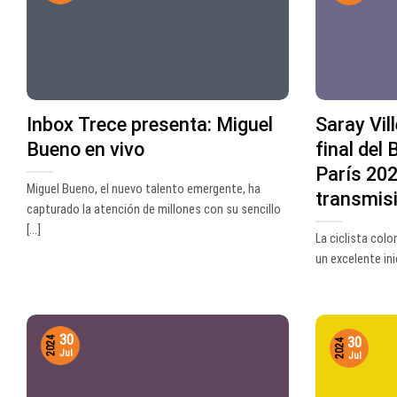
Inbox Trece presenta: Miguel
Saray Vil
Bueno en vivo
final del
París 202
Miguel Bueno, el nuevo talento emergente, ha
transmisi
capturado la atención de millones con su sencillo
[...]
La ciclista col
un excelente inic
30
30
2024
2024
Jul
Jul