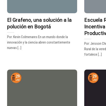
El Grafeno, una solución a la
Escuela 
polución en Bogotá
Incentiva
Producti
Por: Kevin Colmenares En un mundo donde la
innovación y la ciencia abren constantemente
Por: Jeisson Ch
nuevas [...]
Rural de la vere
fortalece [...]
29
29
2024
2024
Jul
Jul