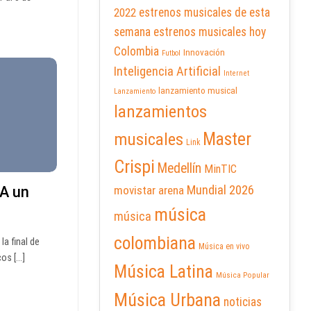
2022
estrenos musicales de esta
semana
estrenos musicales hoy
Colombia
Innovación
Futbol
Inteligencia Artificial
Internet
lanzamiento musical
Lanzamiento
lanzamientos
Master
musicales
Link
Crispi
Medellín
MinTIC
Mundial 2026
 A un
movistar arena
música
música
colombiana
la final de
Música en vivo
s [...]
Música Latina
Música Popular
Música Urbana
noticias