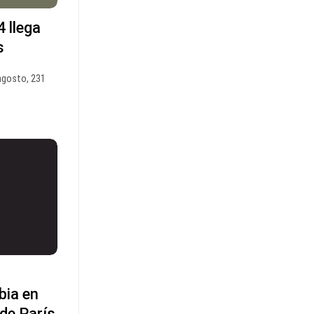
 llega
s
agosto, 231
bia en
de París