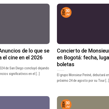
30
2024
Jul
nuncios de lo que se
Concierto de Monsieur
a el cine en el 2026
en Bogotá: fecha, luga
boletas
024 de San Diego concluyó dejando
cios significativos en el [...]
El grupo Monsieur Periné, debutará e
próximo 24 de agosto por su Tour [...
30
2024
Jul