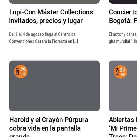
Lupi-Con Máster Collections:
Conciert
invitados, precios y lugar
Bogotá: F
Del 1 al 4 de agosto llega al Centro de
El actor y cant
Convenciones Cafam la Floresta en [...]
gira mundial “His
29
29
2024
2024
Jul
Jul
Harold y el Crayón Púrpura
Abiertas 
cobra vida en la pantalla
‘Mi Prime
grande
Trece: D