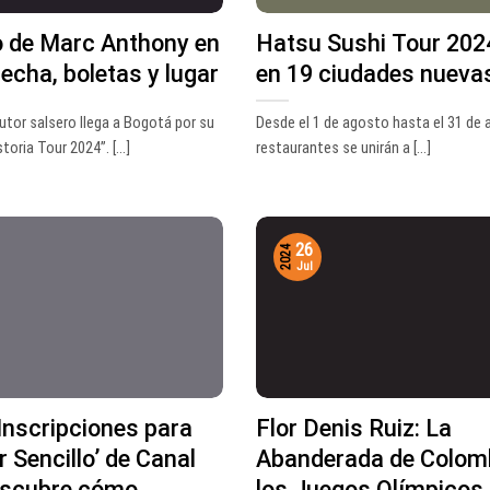
o de Marc Anthony en
Hatsu Sushi Tour 2024
echa, boletas y lugar
en 19 ciudades nueva
autor salsero llega a Bogotá por su
Desde el 1 de agosto hasta el 31 de 
toria Tour 2024”. [...]
restaurantes se unirán a [...]
26
2024
Jul
Inscripciones para
Flor Denis Ruiz: La
r Sencillo’ de Canal
Abanderada de Colom
escubre cómo
los Juegos Olímpicos 