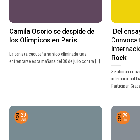
Camila Osorio se despide de
¡Del ensa
los Olímpicos en París
Convocato
Internaci
La tenista cucuteña ha sido eliminada tras
Rock
enfrentarse esta mañana del 30 de julio contra [...]
Se abrirán convo
internacional I
Participar: Graba 
29
29
2024
2024
Jul
Jul