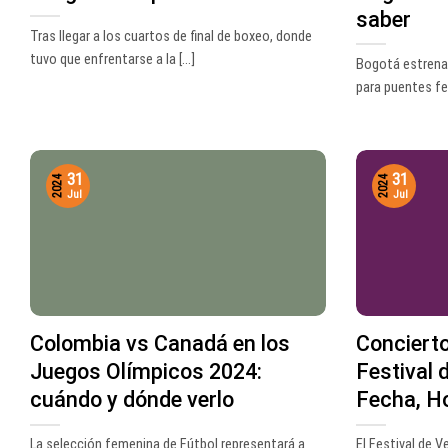
saber
Tras llegar a los cuartos de final de boxeo, donde
tuvo que enfrentarse a la [...]
Bogotá estrena 
para puentes fest
31
31
2024
2024
Jul
Jul
Colombia vs Canadá en los
Concierto
Juegos Olímpicos 2024:
Festival 
cuándo y dónde verlo
Fecha, Ho
La selección femenina de Fútbol representará a
El Festival de 