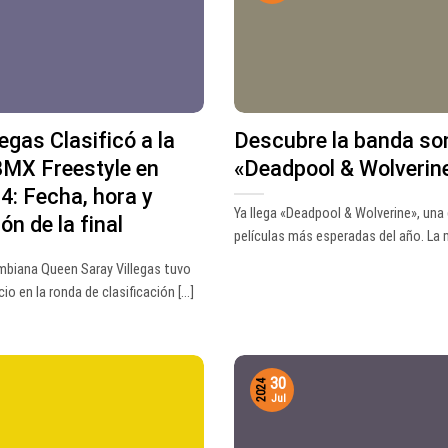
legas Clasificó a la
Descubre la banda so
 BMX Freestyle en
«Deadpool & Wolverin
4: Fecha, hora y
Ya llega «Deadpool & Wolverine», una 
ón de la final
películas más esperadas del año. La mú
ombiana Queen Saray Villegas tuvo
io en la ronda de clasificación [...]
30
2024
Jul