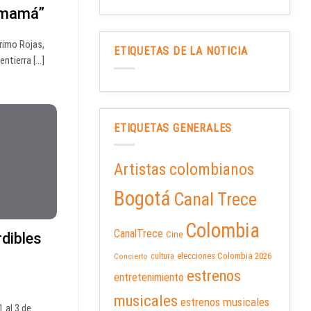
a mamá”
rimo Rojas,
ETIQUETAS DE LA NOTICIA
tierra [...]
ETIQUETAS GENERALES
Artistas colombianos
Bogotá
Canal Trece
Colombia
CanalTrece
Cine
dibles
elecciones Colombia 2026
cultura
Concierto
estrenos
entretenimiento
musicales
estrenos musicales
 al 3 de