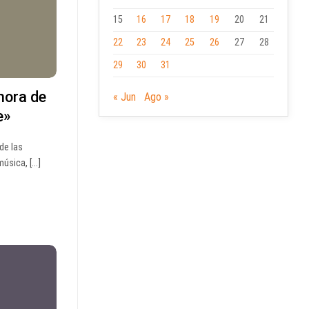
15
16
17
18
19
20
21
22
23
24
25
26
27
28
29
30
31
nora de
« Jun
Ago »
e»
de las
sica, [...]