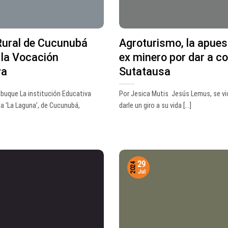
Rural de Cucunubá
Agroturismo, la apues
 la Vocación
ex minero por dar a c
va
Sutatausa
ibuque La institución Educativa
Por Jesica Mutis Jesús Lemus, se vi
da ‘La Laguna’, de Cucunubá,
darle un giro a su vida [...]
29
2024
Jul