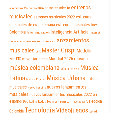
estrenos
entretenimiento
elecciones Colombia 2026
musicales
estrenos musicales 2022
estrenos
musicales de esta semana
estrenos musicales hoy
Inteligencia Artificial
Colombia
Innovación
Futbol
Internet
lanzamientos
lanzamiento musical
Lanzamiento
Master Crispi
musicales
Medellín
Link
Mundial 2026
música
movistar arena
MinTIC
música colombiana
Música
Música en vivo
Latina
Música Urbana
noticias
Música Popular
nuevos lanzamientos
musicales
Nuevo Sencillo
musicales
nuevos lanzamientos musicales 2022 en
español
Selección
reguetón
Pop Latino
Redes Sociales
rezeteando
Tecnología
Videojuegos
Colombia
zetadj