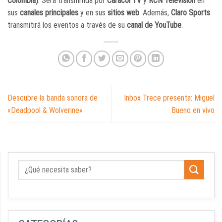
Colombia)
. Será transmitida por
Caracol TV
y
RCN Televisión
en
sus
canales principales
y en sus
sitios web
. Además,
Claro Sports
transmitirá los eventos a través de su
canal de YouTube
.
Descubre la banda sonora de
Inbox Trece presenta: Miguel
«Deadpool & Wolverine»
Bueno en vivo