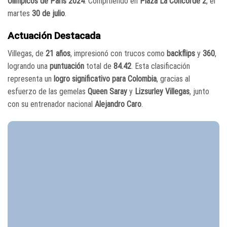
Olímpicos de París 2024
. Compitiendo en
Plaza La Concorde 2
, el
martes
30 de julio
.
Actuación Destacada
Villegas, de
21 años
, impresionó con trucos como
backflips
y
360
,
logrando una
puntuación
total de
84.42
. Esta clasificación
representa un
logro significativo para Colombia
, gracias al
esfuerzo de las gemelas
Queen Saray
y
Lizsurley Villegas
, junto
con su entrenador nacional
Alejandro Caro
.