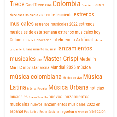
Colombia
Trece
CanalTrece
Cine
cultura
Concierto
estrenos
entretenimiento
elecciones Colombia 2026
musicales
estrenos musicales 2022
estrenos
musicales de esta semana
estrenos musicales hoy
Inteligencia Artificial
Colombia
Innovación
Futbol
Internet
lanzamientos
lanzamiento musical
Lanzamiento
Master Crispi
musicales
Medellín
Link
Mundial 2026
música
movistar arena
MinTIC
música colombiana
Música
Música en vivo
Latina
Música Urbana
noticias
Música Popular
nuevos lanzamientos
musicales
Nuevo Sencillo
musicales
nuevos lanzamientos musicales 2022 en
español
Selección
reguetón
Pop Latino
Redes Sociales
rezeteando