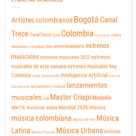
Bogotá
Canal
Artistas colombianos
Colombia
Trece
CanalTrece
Cine
cultura
Concierto
estrenos
entretenimiento
elecciones Colombia 2026
musicales
estrenos musicales 2022
estrenos
musicales de esta semana
estrenos musicales hoy
Inteligencia Artificial
Colombia
Innovación
Futbol
Internet
lanzamientos
lanzamiento musical
Lanzamiento
Master Crispi
musicales
Medellín
Link
Mundial 2026
música
movistar arena
MinTIC
música colombiana
Música
Música en vivo
Latina
Música Urbana
noticias
Música Popular