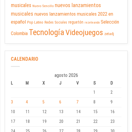
nuevos lanzamientos
musicales
Nuevo Sencillo
musicales
nuevos lanzamientos musicales 2022 en
español
Selección
reguetón
Pop Latino
Redes Sociales
rezeteando
Tecnología
Videojuegos
Colombia
zetadj
CALENDARIO
agosto 2026
L
M
X
J
V
S
D
1
2
3
4
5
6
7
8
9
10
11
12
13
14
15
16
17
18
19
20
21
22
23
24
25
26
27
28
29
30