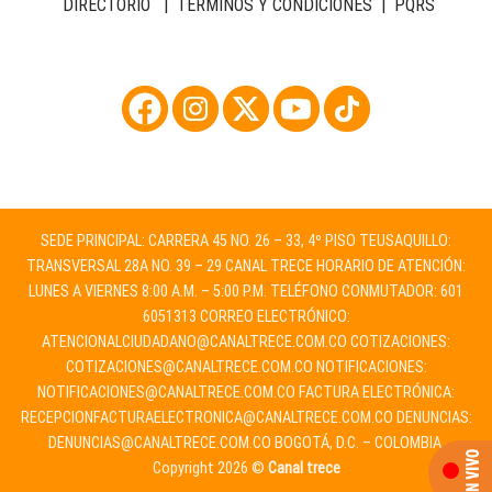
DIRECTORIO
|
TÉRMINOS Y CONDICIONES
|
PQRS
SEDE PRINCIPAL: CARRERA 45 NO. 26 – 33, 4º PISO TEUSAQUILLO:
TRANSVERSAL 28A NO. 39 – 29 CANAL TRECE HORARIO DE ATENCIÓN:
LUNES A VIERNES 8:00 A.M. – 5:00 P.M. TELÉFONO CONMUTADOR: 601
6051313 CORREO ELECTRÓNICO:
ATENCIONALCIUDADANO@CANALTRECE.COM.CO
COTIZACIONES:
COTIZACIONES@CANALTRECE.COM.CO
NOTIFICACIONES:
NOTIFICACIONES@CANALTRECE.COM.CO
FACTURA ELECTRÓNICA:
RECEPCIONFACTURAELECTRONICA@CANALTRECE.COM.CO
DENUNCIAS:
DENUNCIAS@CANALTRECE.COM.CO
BOGOTÁ, D.C. – COLOMBIA.
Copyright 2026 ©
Canal trece