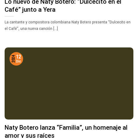
Lo nuevo de Naty Botero: “Dulcecito en el
Café” junto a Yera
La cantante y compositora colombiana Naty Botero presenta “Dulcecito en
el Café”, una nueva canción [...]
12
2024
Dic
Naty Botero lanza “Familia”, un homenaje al
amor y sus raíces