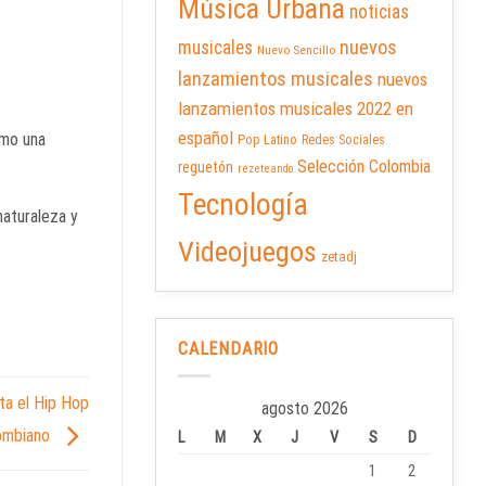
Música Urbana
noticias
nuevos
musicales
Nuevo Sencillo
lanzamientos musicales
nuevos
lanzamientos musicales 2022 en
español
omo una
Pop Latino
Redes Sociales
Selección Colombia
reguetón
rezeteando
Tecnología
naturaleza y
Videojuegos
zetadj
CALENDARIO
ta el Hip Hop
agosto 2026
ombiano
L
M
X
J
V
S
D
1
2