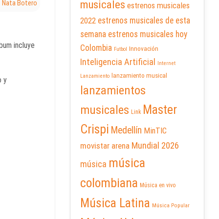
musicales
e Nata Botero
estrenos musicales
2022
estrenos musicales de esta
semana
estrenos musicales hoy
lbum incluye
Colombia
Innovación
Futbol
Inteligencia Artificial
Internet
lanzamiento musical
Lanzamiento
o y
lanzamientos
Master
musicales
Link
Crispi
Medellín
MinTIC
Mundial 2026
movistar arena
música
música
colombiana
Música en vivo
Música Latina
Música Popular