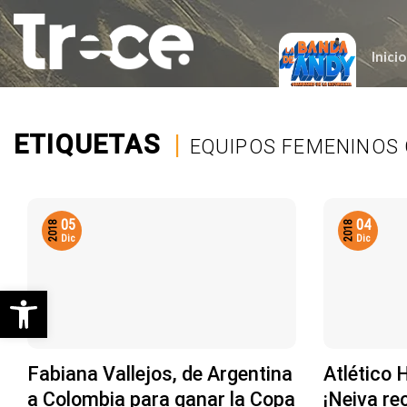
Saltar
al
contenido
Inicio
ETIQUETAS
|
EQUIPOS FEMENINOS
05
04
2018
2018
Dic
Dic
Abrir barra de herramientas
Fabiana Vallejos, de Argentina
Atlético 
a Colombia para ganar la Copa
¡Neiva re