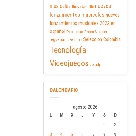
nuevos
musicales
Nuevo Sencillo
lanzamientos musicales
nuevos
lanzamientos musicales 2022 en
español
Pop Latino
Redes Sociales
Selección Colombia
reguetón
rezeteando
Tecnología
Videojuegos
zetadj
CALENDARIO
agosto 2026
L
M
X
J
V
S
D
1
2
3
4
5
6
7
8
9