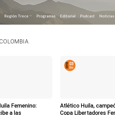
Región Trece
Programas
Editorial
Podcast
Noticias
 COLOMBIA
.
03
2018
Dic
Huila Femenino:
Atlético Huila, campeó
cibe a las
Copa Libertadores Fe