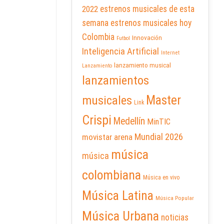
2022
estrenos musicales de esta
semana
estrenos musicales hoy
Colombia
Innovación
Futbol
Inteligencia Artificial
Internet
lanzamiento musical
Lanzamiento
lanzamientos
Master
musicales
Link
Crispi
Medellín
MinTIC
Mundial 2026
movistar arena
música
música
colombiana
Música en vivo
Música Latina
Música Popular
Música Urbana
noticias