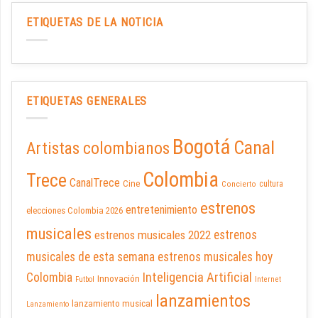
ETIQUETAS DE LA NOTICIA
ETIQUETAS GENERALES
Bogotá
Canal
Artistas colombianos
Colombia
Trece
CanalTrece
Cine
cultura
Concierto
estrenos
entretenimiento
elecciones Colombia 2026
musicales
estrenos musicales 2022
estrenos
musicales de esta semana
estrenos musicales hoy
Inteligencia Artificial
Colombia
Innovación
Futbol
Internet
lanzamientos
lanzamiento musical
Lanzamiento