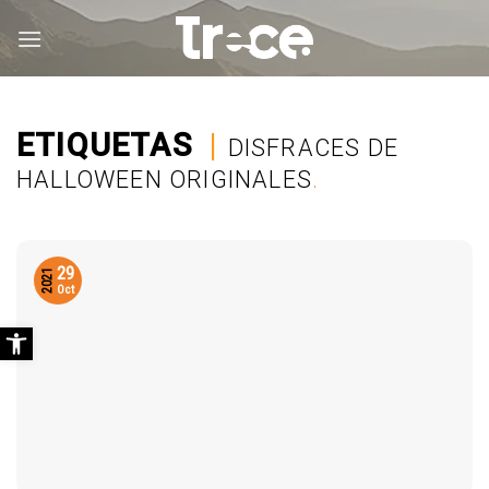
Saltar
al
contenido
ETIQUETAS
|
DISFRACES DE
HALLOWEEN ORIGINALES
.
29
2021
Oct
Abrir barra de herramientas