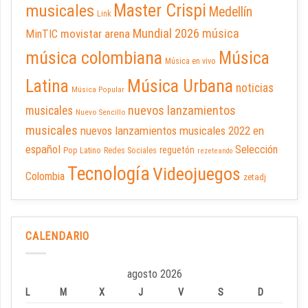
Master Crispi
musicales
Medellín
Link
Mundial 2026
música
movistar arena
MinTIC
música colombiana
Música
Música en vivo
Latina
Música Urbana
noticias
Música Popular
nuevos lanzamientos
musicales
Nuevo Sencillo
musicales
nuevos lanzamientos musicales 2022 en
español
Selección
reguetón
Pop Latino
Redes Sociales
rezeteando
Tecnología
Videojuegos
Colombia
zetadj
CALENDARIO
agosto 2026
L
M
X
J
V
S
D