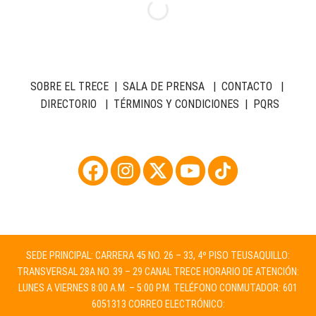
SOBRE EL TRECE
|
SALA DE PRENSA
|
CONTACTO
|
DIRECTORIO
|
TÉRMINOS Y CONDICIONES
|
PQRS
SEDE PRINCIPAL: CARRERA 45 NO. 26 – 33, 4º PISO TEUSAQUILLO:
TRANSVERSAL 28A NO. 39 – 29 CANAL TRECE HORARIO DE ATENCIÓN:
LUNES A VIERNES 8:00 A.M. – 5:00 P.M. TELÉFONO CONMUTADOR: 601
6051313 CORREO ELECTRÓNICO: