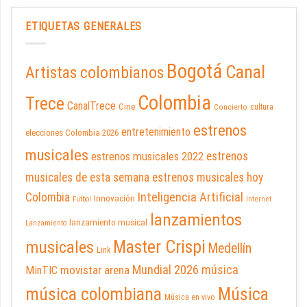
ETIQUETAS GENERALES
Bogotá
Canal
Artistas colombianos
Colombia
Trece
CanalTrece
Cine
cultura
Concierto
estrenos
entretenimiento
elecciones Colombia 2026
musicales
estrenos musicales 2022
estrenos
musicales de esta semana
estrenos musicales hoy
Inteligencia Artificial
Colombia
Innovación
Futbol
Internet
lanzamientos
lanzamiento musical
Lanzamiento
Master Crispi
musicales
Medellín
Link
Mundial 2026
música
movistar arena
MinTIC
música colombiana
Música
Música en vivo