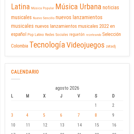
Latina
Música Urbana
noticias
Música Popular
nuevos lanzamientos
musicales
Nuevo Sencillo
musicales
nuevos lanzamientos musicales 2022 en
español
Selección
reguetón
Pop Latino
Redes Sociales
rezeteando
Tecnología
Videojuegos
Colombia
zetadj
CALENDARIO
agosto 2026
L
M
X
J
V
S
D
1
2
3
4
5
6
7
8
9
10
11
12
13
14
15
16