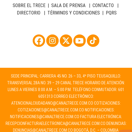
SOBRE EL TRECE
|
SALA DE PRENSA
|
CONTACTO
|
DIRECTORIO
|
TÉRMINOS Y CONDICIONES
|
PQRS
SEDE PRINCIPAL: CARRERA 45 NO. 26 – 33, 4º PISO TEUSAQUILLO:
TRANSVERSAL 28A NO. 39 – 29 CANAL TRECE HORARIO DE ATENCIÓN:
LUNES A VIERNES 8:00 A.M. – 5:00 P.M. TELÉFONO CONMUTADOR: 601
6051313 CORREO ELECTRÓNICO:
ATENCIONALCIUDADANO@CANALTRECE.COM.CO
COTIZACIONES:
COTIZACIONES@CANALTRECE.COM.CO
NOTIFICACIONES:
NOTIFICACIONES@CANALTRECE.COM.CO
FACTURA ELECTRÓNICA:
RECEPCIONFACTURAELECTRONICA@CANALTRECE.COM.CO
DENUNCIAS:
DENUNCIAS@CANALTRECE.COM.CO
BOGOTÁ, D.C. – COLOMBIA.