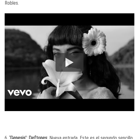
Robles.
6.
‘Genesis’: Deftones
: Nueva entrada. Este es el segundo sencillo