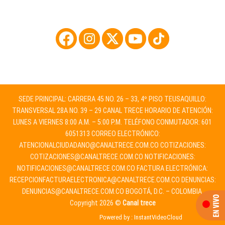
SEDE PRINCIPAL: CARRERA 45 NO. 26 – 33, 4º PISO TEUSAQUILLO:
TRANSVERSAL 28A NO. 39 – 29 CANAL TRECE HORARIO DE ATENCIÓN:
LUNES A VIERNES 8:00 A.M. – 5:00 P.M. TELÉFONO CONMUTADOR: 601
6051313 CORREO ELECTRÓNICO:
ATENCIONALCIUDADANO@CANALTRECE.COM.CO
COTIZACIONES:
COTIZACIONES@CANALTRECE.COM.CO
NOTIFICACIONES:
NOTIFICACIONES@CANALTRECE.COM.CO
FACTURA ELECTRÓNICA:
RECEPCIONFACTURAELECTRONICA@CANALTRECE.COM.CO
DENUNCIAS:
DENUNCIAS@CANALTRECE.COM.CO
BOGOTÁ, D.C. – COLOMBIA.
Copyright 2026 ©
Canal trece
Powered by :
InstantVideoCloud