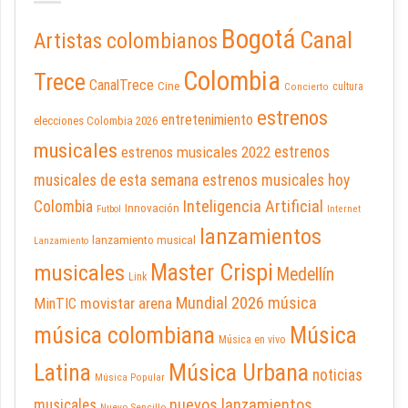
Bogotá
Canal
Artistas colombianos
Colombia
Trece
CanalTrece
Cine
cultura
Concierto
estrenos
entretenimiento
elecciones Colombia 2026
musicales
estrenos musicales 2022
estrenos
musicales de esta semana
estrenos musicales hoy
Inteligencia Artificial
Colombia
Innovación
Futbol
Internet
lanzamientos
lanzamiento musical
Lanzamiento
Master Crispi
musicales
Medellín
Link
Mundial 2026
música
movistar arena
MinTIC
música colombiana
Música
Música en vivo
Latina
Música Urbana
noticias
Música Popular
nuevos lanzamientos
musicales
Nuevo Sencillo