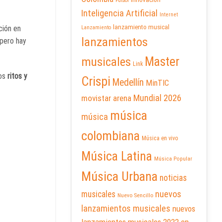
Futbol
Inteligencia Artificial
Internet
lanzamiento musical
ión en
Lanzamiento
lanzamientos
 pero hay
Master
musicales
Link
los
ritos y
Crispi
Medellín
MinTIC
Mundial 2026
movistar arena
música
música
colombiana
Música en vivo
Música Latina
Música Popular
Música Urbana
noticias
nuevos
musicales
Nuevo Sencillo
lanzamientos musicales
nuevos