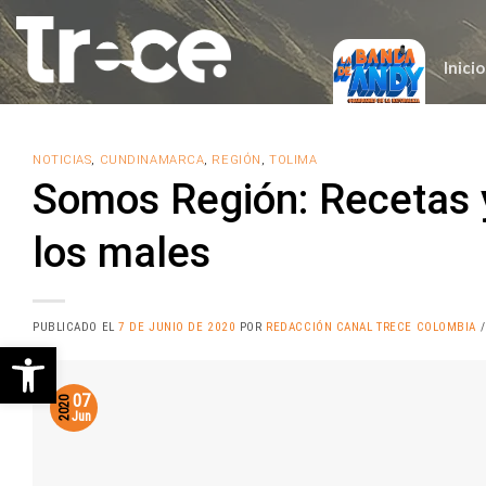
Saltar
al
contenido
Inicio
NOTICIAS
,
CUNDINAMARCA
,
REGIÓN
,
TOLIMA
Somos Región: Recetas y
los males
PUBLICADO EL
7 DE JUNIO DE 2020
POR
REDACCIÓN CANAL TRECE COLOMBIA
/
Abrir barra de herramientas
07
2020
Jun