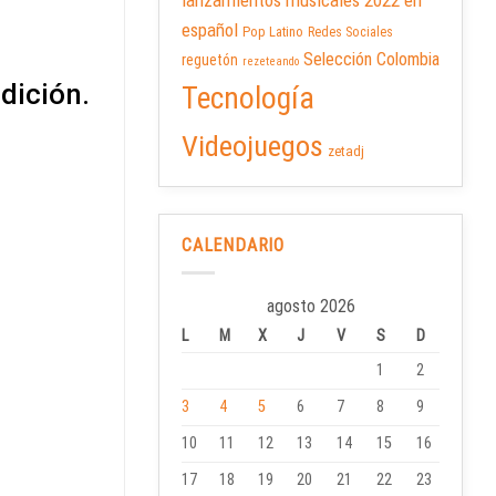
lanzamientos musicales 2022 en
español
Pop Latino
Redes Sociales
Selección Colombia
reguetón
rezeteando
adición.
Tecnología
Videojuegos
zetadj
CALENDARIO
agosto 2026
L
M
X
J
V
S
D
1
2
3
4
5
6
7
8
9
10
11
12
13
14
15
16
17
18
19
20
21
22
23