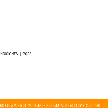
ONDICIONES
|
PQRS
NES 8:00 A.M. – 5:00 P.M. TELÉFONO CONMUTADOR: 601 6051313 CORREO