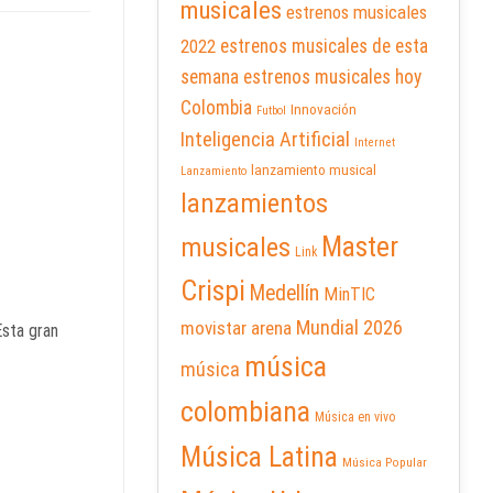
musicales
estrenos musicales
2022
estrenos musicales de esta
semana
estrenos musicales hoy
Colombia
Innovación
Futbol
Inteligencia Artificial
Internet
lanzamiento musical
Lanzamiento
lanzamientos
Master
musicales
Link
Crispi
Medellín
MinTIC
Mundial 2026
movistar arena
sta gran
música
música
colombiana
Música en vivo
Música Latina
Música Popular