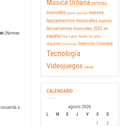
Música Urbana
noticias
nuevos
musicales
Nuevo Sencillo
lanzamientos musicales
nuevos
lanzamientos musicales 2022 en
an
(Norman
español
Pop Latino
Redes Sociales
Selección Colombia
reguetón
rezeteando
Tecnología
Videojuegos
zetadj
CALENDARIO
agosto 2026
 recuerda a
L
M
X
J
V
S
D
1
2