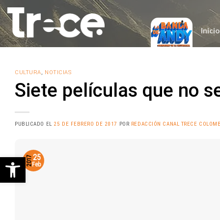
Saltar
al
contenido
Inicio
CULTURA
,
NOTICIAS
Siete películas que no s
PUBLICADO EL
25 DE FEBRERO DE 2017
POR
REDACCIÓN CANAL TRECE COLOMB
Abrir barra de herramientas
25
2017
Feb