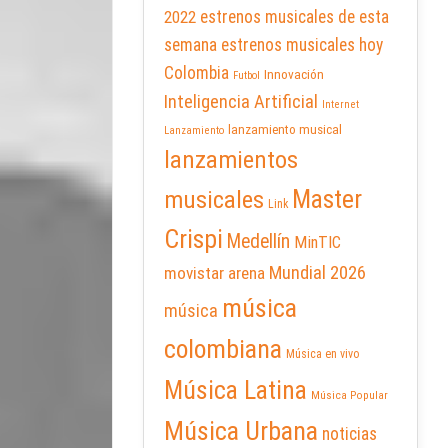
2022
estrenos musicales de esta
semana
estrenos musicales hoy
Colombia
Innovación
Futbol
Inteligencia Artificial
Internet
lanzamiento musical
Lanzamiento
lanzamientos
Master
musicales
Link
Crispi
Medellín
MinTIC
Mundial 2026
movistar arena
música
música
colombiana
Música en vivo
Música Latina
Música Popular
Música Urbana
noticias