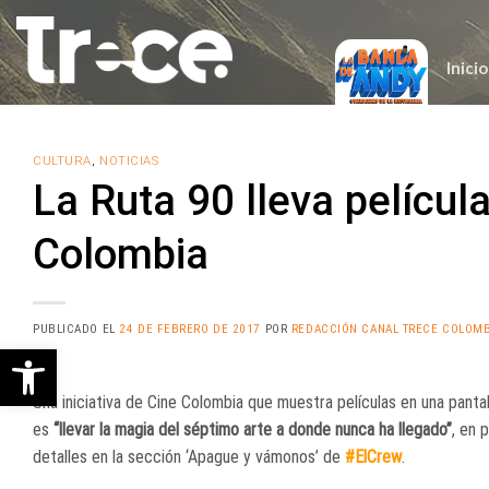
Saltar
al
contenido
Inicio
CULTURA
,
NOTICIAS
La Ruta 90 lleva películ
Colombia
PUBLICADO EL
24 DE FEBRERO DE 2017
POR
REDACCIÓN CANAL TRECE COLOMB
Abrir barra de herramientas
Una iniciativa de Cine Colombia que muestra películas en una pantal
es
“llevar la magia del séptimo arte a donde nunca ha llegado”
, en 
detalles en la sección ‘Apague y vámonos’ de
#ElCrew
.