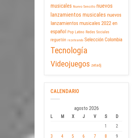
nuevos
musicales
Nuevo Sencillo
lanzamientos musicales
nuevos
lanzamientos musicales 2022 en
español
Pop Latino
Redes Sociales
Selección Colombia
reguetón
rezeteando
Tecnología
Videojuegos
zetadj
CALENDARIO
agosto 2026
L
M
X
J
V
S
D
1
2
3
4
5
6
7
8
9