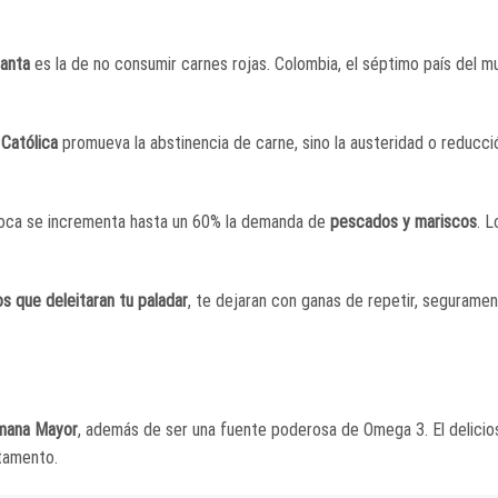
anta
es la de no consumir carnes rojas. Colombia, el séptimo país del 
 Católica
promueva la abstinencia de carne, sino la austeridad o reducci
poca se incrementa hasta un 60% la demanda de
pescados y mariscos
. 
s que deleitaran tu paladar
, te dejaran con ganas de repetir, segurame
emana Mayor
, además de ser una fuente poderosa de Omega 3. El delici
rtamento.