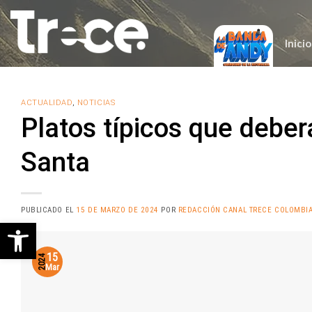
Saltar
al
contenido
Inicio
ACTUALIDAD
,
NOTICIAS
Platos típicos que debe
Santa
PUBLICADO EL
15 DE MARZO DE 2024
POR
REDACCIÓN CANAL TRECE COLOMBI
Abrir barra de herramientas
15
2024
Mar