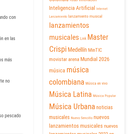
Futbol
Inteligencia Artificial
Internet
lanzamiento musical
mundo con
Lanzamiento
lanzamientos
Master
musicales
ón en las
Link
Crispi
Medellín
MinTIC
Mundial 2026
movistar arena
Los más
música
música
colombiana
nte no
Música en vivo
Música Latina
Música Popular
Música Urbana
noticias
oso pescado
nuevos
musicales
Nuevo Sencillo
lanzamientos musicales
nuevos