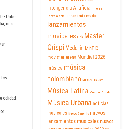
Futbol
Inteligencia Artificial
Internet
lanzamiento musical
ibe Uribe
Lanzamiento
lanzamientos
lia, con
Master
musicales
Link
tar
Crispi
Medellín
MinTIC
Mundial 2026
movistar arena
música
música
colombiana
. Los
Música en vivo
Música Latina
Música Popular
a calidad.
Música Urbana
noticias
por
nuevos
musicales
Nuevo Sencillo
lanzamientos musicales
nuevos