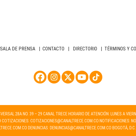
SALA DE PRENSA
|
CONTACTO
|
DIRECTORIO
|
TÉRMINOS Y C
NSVERSAL 28A NO. 39 – 29 CANAL TRECE HORARIO DE ATENCIÓN: LUNES A VIER
O
COTIZACIONES:
COTIZACIONES@CANALTRECE.COM.CO
NOTIFICACIONES:
NO
TRECE.COM.CO
DENUNCIAS:
DENUNCIAS@CANALTRECE.COM.CO
BOGOTÁ, D.C.