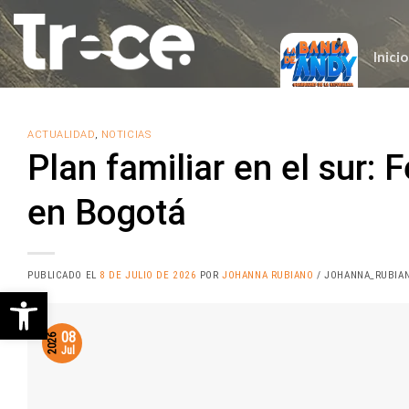
Saltar
al
contenido
Inicio
ACTUALIDAD
,
NOTICIAS
Plan familiar en el sur: 
en Bogotá
PUBLICADO EL
8 DE JULIO DE 2026
POR
JOHANNA RUBIANO
/ JOHANNA_RUBIA
Abrir barra de herramientas
08
2026
Jul