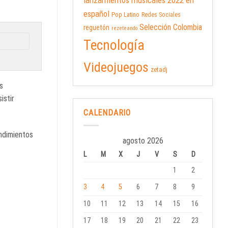
lanzamientos musicales 2022 en
español
Pop Latino
Redes Sociales
Selección Colombia
reguetón
rezeteando
Tecnología
Videojuegos
zetadj
s
istir
CALENDARIO
endimientos
agosto 2026
L
M
X
J
V
S
D
1
2
3
4
5
6
7
8
9
10
11
12
13
14
15
16
17
18
19
20
21
22
23