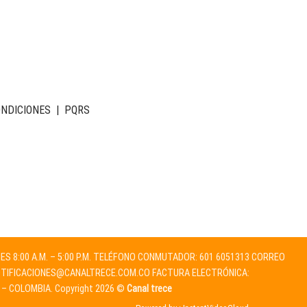
ONDICIONES
|
PQRS
NES 8:00 A.M. – 5:00 P.M. TELÉFONO CONMUTADOR: 601 6051313 CORREO
TIFICACIONES@CANALTRECE.COM.CO
FACTURA ELECTRÓNICA:
 – COLOMBIA. Copyright 2026 ©
Canal trece