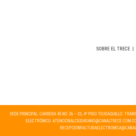
SOBRE EL TRECE
|
SEDE PRINCIPAL: CARRERA 45 NO. 26 – 33, 4º PISO TEUSAQUILLO: TRA
ELECTRÓNICO:
ATENCIONALCIUDADANO@CANALTRECE.COM.C
RECEPCIONFACTURAELECTRONICA@CANAL