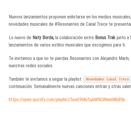
Nuevos lanzamientos proponen enlistarse en los medios musicales, 
novedades musicales de #Resonantes de Canal Trece te presentam
Lo nuevo de
Naty Borda,
la colaboración entre
Bonus Trak
junto a
S
lanzamientos de varios estilos musicales que escogimos para ti.
Te invitamos a que no te pierdas Resonantes con Alejandro Marín, C
nuestras redes sociales.
También te invitamos a seguir la playlist
Novedades Canal Trece
continuación. Semanalmente nuevas canciones entran y otras salen
https://open.spotify.com/playlist/5eaE9MyfqAM9GWwelM689p