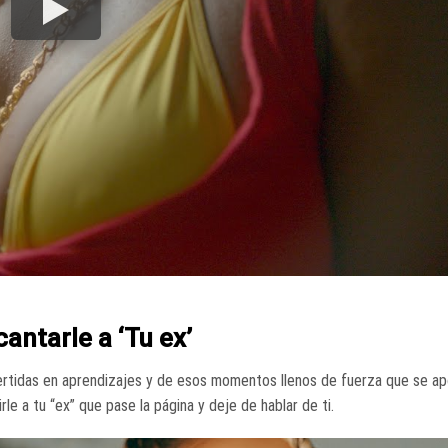
antarle a ‘Tu ex’
nvertidas en aprendizajes y de esos momentos llenos de fuerza que se ap
le a tu “ex” que pase la página y deje de hablar de ti.