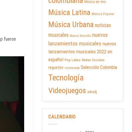
colombiana
Música en vivo
Música Latina
Música Popular
Música Urbana
noticias
nuevos
musicales
Nuevo Sencillo
ip fueron
lanzamientos musicales
nuevos
lanzamientos musicales 2022 en
español
Pop Latino
Redes Sociales
Selección Colombia
reguetón
rezeteando
Tecnología
Videojuegos
zetadj
CALENDARIO