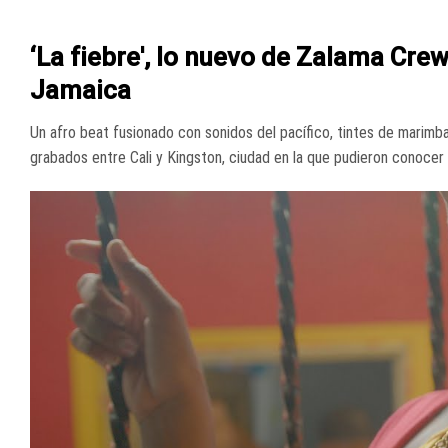
‘La fiebre', lo nuevo de Zalama Crew
Jamaica
Un afro beat fusionado con sonidos del pacífico, tintes de marimba 
grabados entre Cali y Kingston, ciudad en la que pudieron conocer a