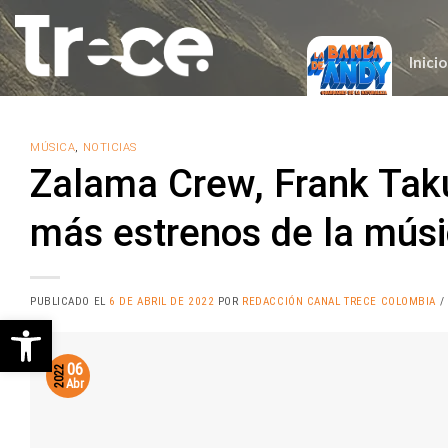
Saltar
al
contenido
Inicio
MÚSICA
,
NOTICIAS
Zalama Crew, Frank Taku
más estrenos de la mús
PUBLICADO EL
6 DE ABRIL DE 2022
POR
REDACCIÓN CANAL TRECE COLOMBIA
/
Abrir barra de herramientas
06
2022
Abr