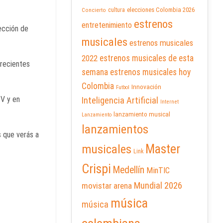
elecciones Colombia 2026
cultura
Concierto
estrenos
entretenimiento
ección de
musicales
estrenos musicales
2022
estrenos musicales de esta
 recientes
semana
estrenos musicales hoy
Colombia
Innovación
Futbol
TV y en
Inteligencia Artificial
Internet
lanzamiento musical
Lanzamiento
lanzamientos
s que verás a
Master
musicales
Link
Crispi
Medellín
MinTIC
Mundial 2026
movistar arena
música
música