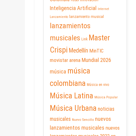
Futbol
Inteligencia Artificial
Internet
lanzamiento musical
Lanzamiento
lanzamientos
Master
musicales
Link
Crispi
Medellín
MinTIC
Mundial 2026
movistar arena
música
música
colombiana
Música en vivo
Música Latina
Música Popular
Música Urbana
noticias
nuevos
musicales
Nuevo Sencillo
lanzamientos musicales
nuevos