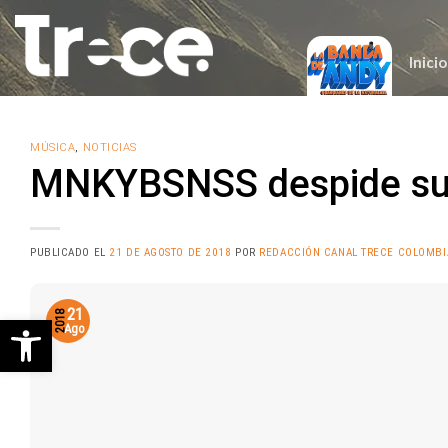
Saltar
al
contenido
Inicio
MÚSICA
,
NOTICIAS
MNKYBSNSS despide su 
PUBLICADO EL
21 DE AGOSTO DE 2018
POR
REDACCIÓN CANAL TRECE COLOMBI
21
2018
Abrir barra de herramientas
Ago