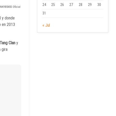
24
25
26
27
28
29
30
MNKYBSNSS Oficial
31
l y donde
mo en 2013
« Jul
Tang Clan
y
 gira