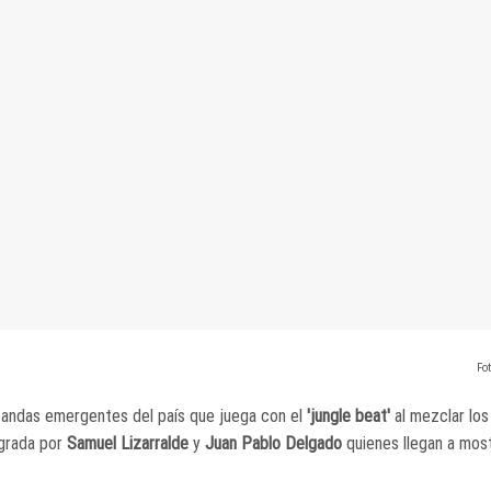
Fot
s bandas emergentes del país que juega con el
'jungle beat'
al mezclar los
egrada por
Samuel Lizarralde
y
Juan Pablo Delgado
quienes llegan a mos