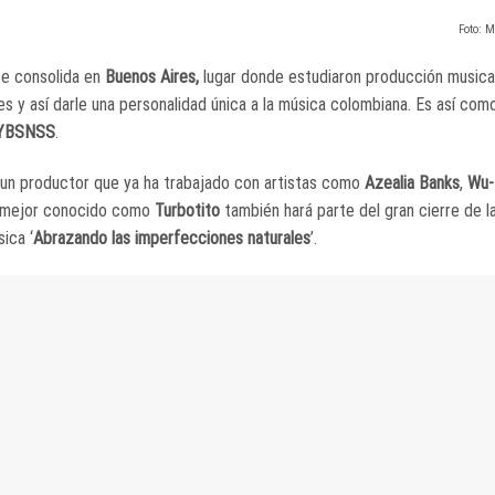
Foto: 
se consolida en
Buenos Aires,
lugar donde estudiaron producción musica
tes y así darle una personalidad única a la música colombiana. Es así co
YBSNSS
.
 un productor que ya ha trabajado con artistas como
Azealia Banks
,
Wu-
mejor conocido como
Turbotito
también hará parte del gran cierre de la
ica ‘
Abrazando las imperfecciones naturales
’.