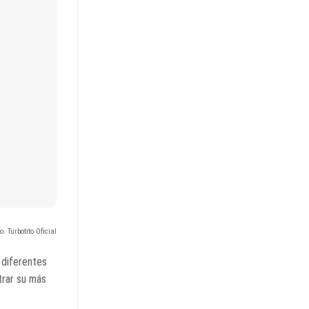
o: Turbotito Oficial
 diferentes
trar su más